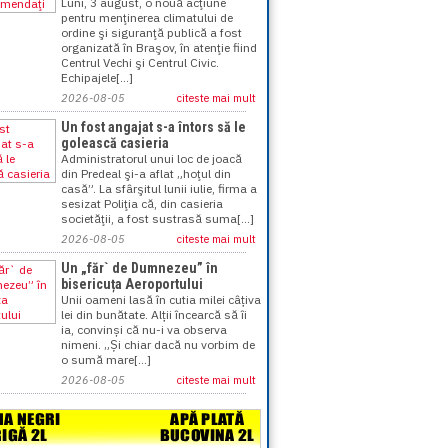
Luni, 3 august, o nouă acţiune
pentru menţinerea climatului de
ordine şi siguranţă publică a fost
organizată în Braşov, în atenţie fiind
Centrul Vechi şi Centrul Civic.
Echipajele[...]
2026-08-05
citeste mai mult
Un fost angajat s-a întors să le
golească casieria
Administratorul unui loc de joacă
din Predeal şi-a aflat „hoţul din
casă”. La sfârşitul lunii iulie, firma a
sesizat Poliţia că, din casieria
societăţii, a fost sustrasă suma[...]
2026-08-05
citeste mai mult
Un „făr` de Dumnezeu” în
bisericuța Aeroportului
Unii oameni lasă în cutia milei câțiva
lei din bunătate. Alții încearcă să îi
ia, convinși că nu-i va observa
nimeni. „Și chiar dacă nu vorbim de
o sumă mare[...]
2026-08-05
citeste mai mult