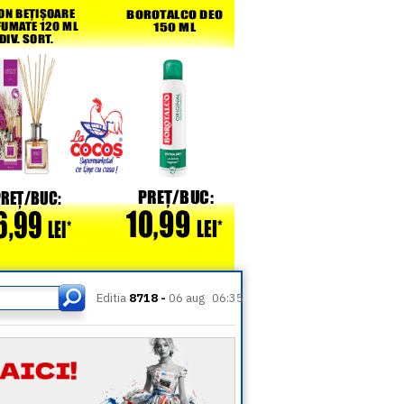
Editia
8718 -
06 aug
06:35