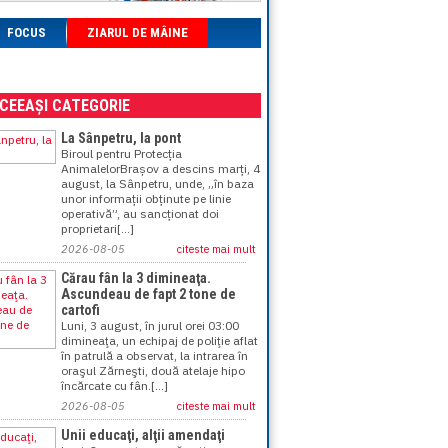
FOCUS
ZIARUL DE MÂINE
ACEEAȘI CATEGORIE
La Sânpetru, la pont
Biroul pentru Protecția
AnimalelorBrașov a descins marți, 4
august, la Sânpetru, unde, „în baza
unor informații obținute pe linie
operativă”, au sancționat doi
proprietari[...]
2026-08-05
citeste mai mult
Cărau fân la 3 dimineaţa.
Ascundeau de fapt 2 tone de
cartofi
Luni, 3 august, în jurul orei 03:00
dimineaţa, un echipaj de poliţie aflat
în patrulă a observat, la intrarea în
oraşul Zărneşti, două atelaje hipo
încărcate cu fân.[...]
2026-08-05
citeste mai mult
Unii educaţi, alţii amendaţi