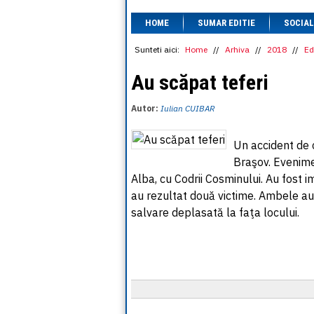
HOME
SUMAR EDITIE
SOCIAL
Sunteti aici:
Home
//
Arhiva
//
2018
//
Ed
Au scăpat teferi
Autor:
Iulian CUIBAR
Un accident de c
Braşov. Evenimen
Alba, cu Codrii Cosminului. Au fost 
au rezultat două victime. Ambele au 
salvare deplasată la faţa locului.