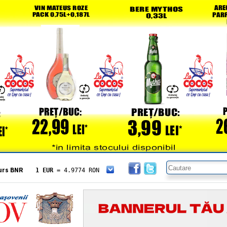
urs BNR
1 EUR
= 4.9774 RON
1 USD
= 4.3833 RON
1 GBP
= 5.8304 RON
1 XAU
= 464.4611 RON
1 AED
= 1.1933 RON
1 AUD
= 2.7957 RON
1 BGN
= 2.5449 RON