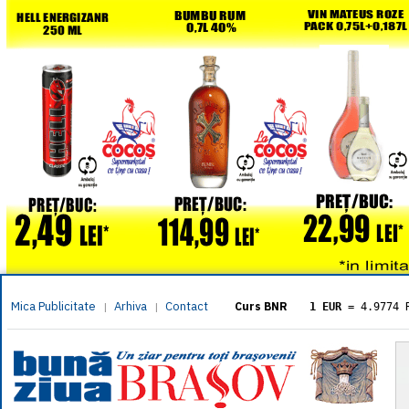
Mica Publicitate
Arhiva
Contact
|
|
Curs BNR
1 EUR
= 4.9774 
1 USD
= 4.3833 
1 GBP
= 5.8304 
1 XAU
= 464.461
1 AED
= 1.1933 
1 AUD
= 2.7957 
1 BGN
= 2.5449 