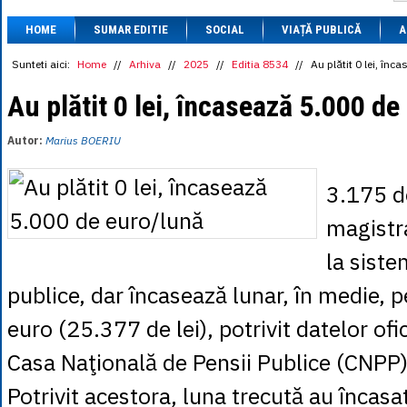
1 BRL
= 0.7714 
HOME
SUMAR EDITIE
SOCIAL
VIAȚĂ PUBLICĂ
1 CAD
= 3.1559 
A
1 CHF
= 5.2813 
1 CNY
= 0.6015 
Sunteti aici:
Home
//
Arhiva
//
2025
//
Editia 8534
//
Au plătit 0 lei, în
1 CZK
= 0.1993 
1 DKK
= 0.6668 
Au plătit 0 lei, încasează 5.000 de
1 EGP
= 0.0860 
1 HUF
= 1.2223 
Autor:
Marius BOERIU
1 INR
= 0.0513 
1 JPY
= 3.0556 
1 KRW
= 0.3047 
3.175 d
1 MDL
= 0.2538 
1 MXN
= 0.2227 
magistra
1 NOK
= 0.4191 
1 NZD
= 2.6097 
la siste
1 PLN
= 1.1646 
1 RSD
= 0.0425 
publice, dar încasează lunar, în medie, 
1 RUB
= 0.0530 
1 SEK
= 0.4526 
euro (25.377 de lei), potrivit datelor ofi
1 TRY
= 0.1141 
1 UAH
= 0.1048 
Casa Naţională de Pensii Publice (CNPP)
1 XDR
= 5.9383 
1 ZAR
= 0.2318 
Potrivit acestora, luna trecută au încasa