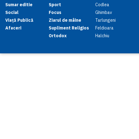
Sumar editie
Sport
Codlea
Social
Focus
Ghimbav
Viață Publică
Ziarul de mâine
Tarlungeni
Afaceri
Supliment Religios
Feldioara
Ortodox
Halchiu