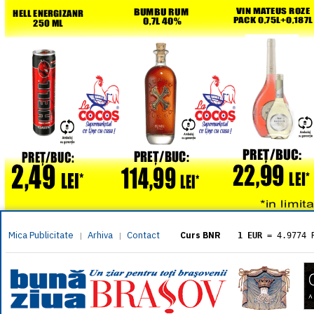
Mica Publicitate
Arhiva
Contact
|
|
Curs BNR
1 EUR
= 4.9774 
1 USD
= 4.3833 
1 GBP
= 5.8304 
1 XAU
= 464.461
1 AED
= 1.1933 
1 AUD
= 2.7957 
1 BGN
= 2.5449 