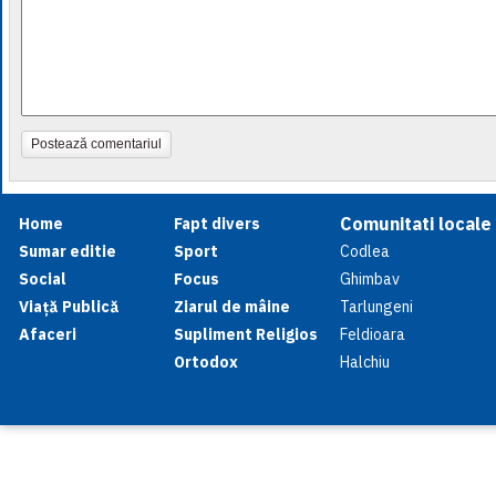
Postează comentariul
Comunitati locale
Home
Fapt divers
Sumar editie
Sport
Codlea
Social
Focus
Ghimbav
Viață Publică
Ziarul de mâine
Tarlungeni
Afaceri
Supliment Religios
Feldioara
Ortodox
Halchiu