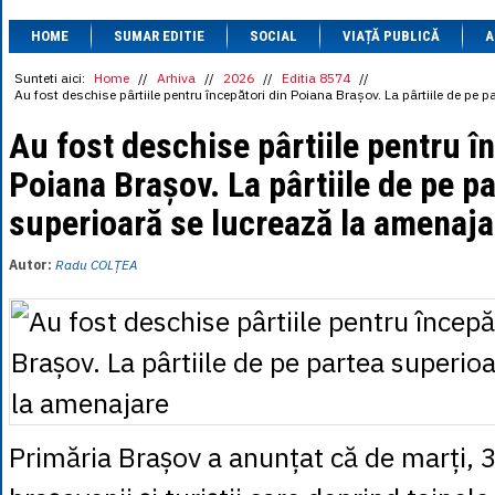
1 BRL
= 0.7714 
HOME
SUMAR EDITIE
SOCIAL
VIAȚĂ PUBLICĂ
1 CAD
= 3.1559 
A
1 CHF
= 5.2813 
1 CNY
= 0.6015 
Sunteti aici:
Home
//
Arhiva
//
2026
//
Editia 8574
//
Au fost deschise pârtiile pentru începători din Poiana Brașov. La pârtiile de pe 
1 CZK
= 0.1993 
1 DKK
= 0.6668 
Au fost deschise pârtiile pentru î
1 EGP
= 0.0860 
1 HUF
= 1.2223 
Poiana Brașov. La pârtiile de pe p
1 INR
= 0.0513 
1 JPY
= 3.0556 
superioară se lucrează la amenaja
1 KRW
= 0.3047 
1 MDL
= 0.2538 
1 MXN
= 0.2227 
Autor:
Radu COLȚEA
1 NOK
= 0.4191 
1 NZD
= 2.6097 
1 PLN
= 1.1646 
1 RSD
= 0.0425 
1 RUB
= 0.0530 
1 SEK
= 0.4526 
1 TRY
= 0.1141 
1 UAH
= 0.1048 
1 XDR
= 5.9383 
Primăria Brașov a anunțat că de marți, 
1 ZAR
= 0.2318 