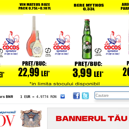
urs BNR
1 EUR
= 4.9774 RON
1 USD
= 4.3833 RON
1 GBP
= 5.8304 RON
1 XAU
= 464.4611 RON
1 AED
= 1.1933 RON
1 AUD
= 2.7957 RON
1 BGN
= 2.5449 RON