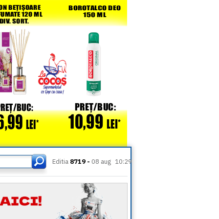
Editia
8719 -
08 aug
10:29