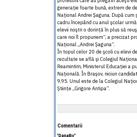
profesorii care au pregătit aceşti el
generaţie foarte bună, extrem de de
Naţional Andrei Şaguna. După cum ştiţ
cadru începând cu anul şcolar următo
elevii noştri o dorinţă în plus să r
care noi îl propunem”, a precizat pr
Naţional „Andrei Şaguna”.
În topul celor 20 de şcoli cu elevi 
rezultate se află şi Colegiul Naţion
Reamintim, Ministerul Educaţiei a pu
Naţională. În Braşov, niciun candida
9,95. Unul este de la Colegiul Naţion
Ştiinţe „Grigore Antipa”.
Comentarii
'DanaBv'