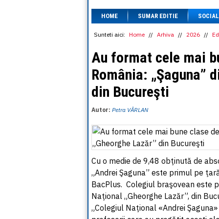
HOME
SUMAR EDITIE
SOCIAL
Sunteti aici:
Home
//
Arhiva
//
2026
//
Ed
Au format cele mai bu
România: „Şaguna” di
din Bucureşti
Autor:
Petra VÂRLAN
Cu o medie de 9,48 obţinută de abso
„Andrei Şaguna” este primul pe ţară,
BacPlus. Colegiul braşovean este p
Naţional „Gheorghe Lazăr”, din Bucu
„Colegiul Naţional «Andrei Şaguna» e