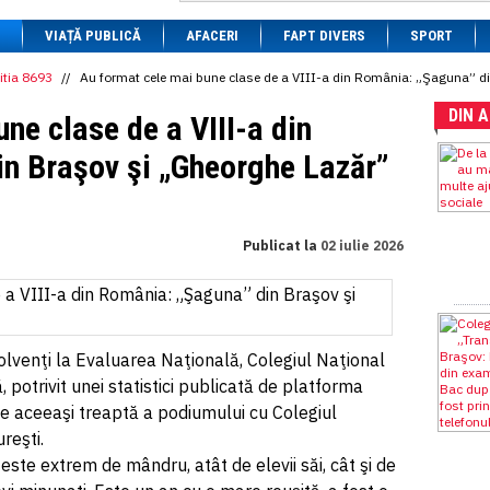
1 BRL
= 0.7714 RON
VIAȚĂ PUBLICĂ
1 CAD
= 3.1559 RON
AFACERI
FAPT DIVERS
SPORT
1 CHF
= 5.2813 RON
1 CNY
= 0.6015 RON
itia 8693
//
Au format cele mai bune clase de a VIII-a din România: „Şaguna” d
1 CZK
= 0.1993 RON
DIN 
1 DKK
= 0.6668 RON
ne clase de a VIII-a din
1 EGP
= 0.0860 RON
1 HUF
= 1.2223 RON
n Braşov şi „Gheorghe Lazăr”
1 INR
= 0.0513 RON
1 JPY
= 3.0556 RON
1 KRW
= 0.3047 RON
1 MDL
= 0.2538 RON
Publicat la
02 iulie 2026
1 MXN
= 0.2227 RON
1 NOK
= 0.4191 RON
1 NZD
= 2.6097 RON
1 PLN
= 1.1646 RON
1 RSD
= 0.0425 RON
1 RUB
= 0.0530 RON
lvenţi la Evaluarea Naţională, Colegiul Naţional
1 SEK
= 0.4526 RON
 potrivit unei statistici publicată de platforma
1 TRY
= 0.1141 RON
e aceeaşi treaptă a podiumului cu Colegiul
1 UAH
= 0.1048 RON
1 XDR
= 5.9383 RON
reşti.
1 ZAR
= 0.2318 RON
ste extrem de mândru, atât de elevii săi, cât şi de