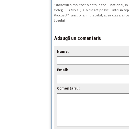
'Brasovul a mai fost o data in topul national, i
Colegiul G Moisil) s-a clasat pe locul intai in to
Procust\" functiona implacabil, acea clasa a fost d
liceului. '
Adaugă un comentariu
Nume:
Email:
Comentariu: