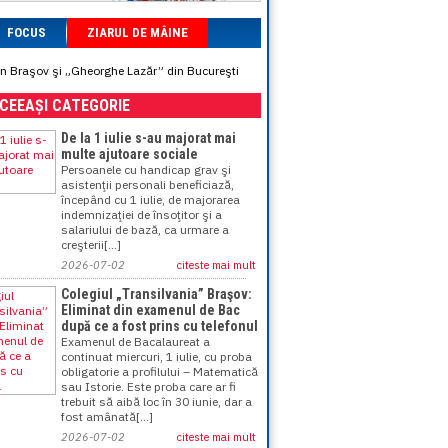
FOCUS
ZIARUL DE MÂINE
in Braşov şi „Gheorghe Lazăr” din Bucureşti
ACEEAȘI CATEGORIE
De la 1 iulie s-au majorat mai
multe ajutoare sociale
Persoanele cu handicap grav şi
asistenţii personali beneficiază,
începând cu 1 iulie, de majorarea
indemnizaţiei de însoţitor şi a
salariului de bază, ca urmare a
creşterii[...]
2026-07-02
citeste mai mult
Colegiul „Transilvania” Braşov:
Eliminat din examenul de Bac
după ce a fost prins cu telefonul
Examenul de Bacalaureat a
continuat miercuri, 1 iulie, cu proba
obligatorie a profilului – Matematică
sau Istorie. Este proba care ar fi
trebuit să aibă loc în 30 iunie, dar a
fost amânată[...]
2026-07-02
citeste mai mult