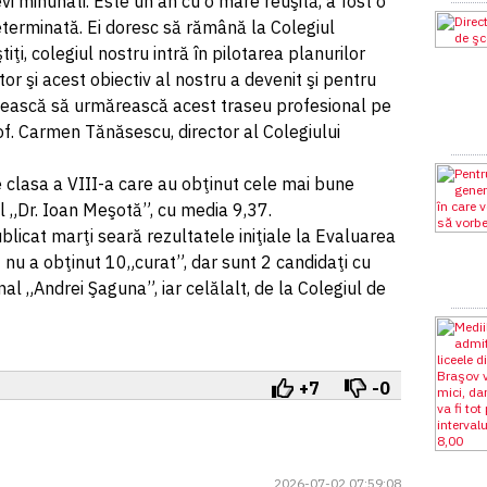
evi minunati. Este un an cu o mare reuşită, a fost o
terminată. Ei doresc să rămână la Colegiul
i, colegiul nostru intră în pilotarea planurilor
r şi acest obiectiv al nostru a devenit şi pentru
euşească să urmărească acest traseu profesional pe
of. Carmen Tănăsescu, director al Colegiului
de clasa a VIII-a care au obţinut cele mai bune
al „Dr. Ioan Meşotă”, cu media 9,37.
blicat marţi seară rezultatele iniţiale la Evaluarea
t nu a obţinut 10„curat”, dar sunt 2 candidaţi cu
al „Andrei Şaguna”, iar celălalt, de la Colegiul de
+7
-0
2026-07-02 07:59:08