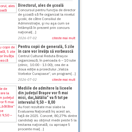
Directorul, ales de şcoală
Concursul pentru funcţia de director
de şcoală să fie organizat la nivelul
şcolii, de către Consiliul de
Administraţie, şi nu aşa cum se
întâmplă în prezent prin concurs
naţional[...]
2026-07-02
citeste mai mult
Pentru copii de generală, 5 zile
în care vor învăța să vorbească
Centrul Cultural Reduta Brașov
organizează, în perioada 6 – 10 iulie
(zilnic, 10.00 - 13.00), cea de-a
doua ediție a proiectului „Valiza
Vorbelor Curajoase”, un program[...]
2026-07-02
citeste mai mult
Mediile de admitere la liceele
din judeţul Braşov vor fi mai
mici, dar„bătălia” va fi tot pe
intervalul 9,50 – 8,00
Au fost rezultate mai slabe la
Evaluarea Naţională înj acest an,
faţă de 2025. Concret, 80,27% dintre
candidaţi au obţinut medii peste 5 la
testarea naţională, cu aproape 5
procente mai[...]