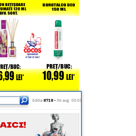
Editia
8718 -
06 aug
00:03