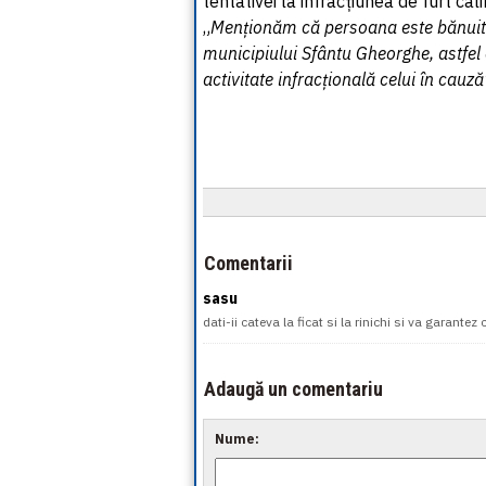
tentativei la infracțiunea de furt calif
„
Menționăm că persoana este bănuită 
municipiului Sfântu Gheorghe, astfel că
activitate infracțională celui în cauză
Comentarii
sasu
dati-ii cateva la ficat si la rinichi si va garantez
Adaugă un comentariu
Nume: