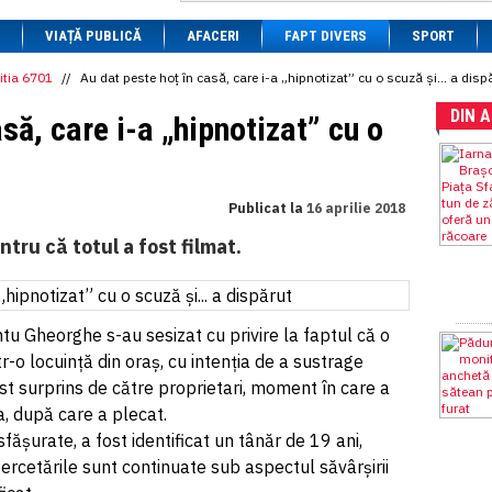
1 BRL
= 0.7714 RON
VIAȚĂ PUBLICĂ
1 CAD
= 3.1559 RON
AFACERI
FAPT DIVERS
SPORT
1 CHF
= 5.2813 RON
1 CNY
= 0.6015 RON
itia 6701
//
Au dat peste hoț în casă, care i-a „hipnotizat” cu o scuză și... a disp
1 CZK
= 0.1993 RON
DIN 
1 DKK
= 0.6668 RON
să, care i-a „hipnotizat” cu o
1 EGP
= 0.0860 RON
1 HUF
= 1.2223 RON
1 INR
= 0.0513 RON
1 JPY
= 3.0556 RON
Publicat la
16 aprilie 2018
1 KRW
= 0.3047 RON
1 MDL
= 0.2538 RON
ntru că totul a fost filmat.
1 MXN
= 0.2227 RON
1 NOK
= 0.4191 RON
1 NZD
= 2.6097 RON
1 PLN
= 1.1646 RON
fântu Gheorghe s-au sesizat cu privire la faptul că o
1 RSD
= 0.0425 RON
1 RUB
= 0.0530 RON
o locuință din oraș, cu intenția de a sustrage
1 SEK
= 0.4526 RON
ost surprins de către proprietari, moment în care a
1 TRY
= 0.1141 RON
, după care a plecat.
1 UAH
= 0.1048 RON
1 XDR
= 5.9383 RON
sfășurate, a fost identificat un tânăr de 19 ani,
1 ZAR
= 0.2318 RON
ercetările sunt continuate sub aspectul săvârșirii