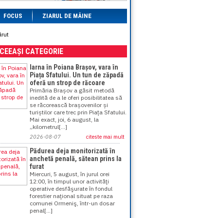
FOCUS
ZIARUL DE MÂINE
ărut
ACEEAȘI CATEGORIE
Iarna în Poiana Brașov, vara în
Piața Sfatului. Un tun de zăpadă
oferă un strop de răcoare
Primăria Brașov a găsit metodă
inedită de a le oferi posibilitatea să
se răcorească brașovenilor și
turiștilor care trec prin Piața Sfatului.
Mai exact, joi, 6 august, la
„kilometrul[...]
2026-08-07
citeste mai mult
Pădurea deja monitorizată în
anchetă penală, sătean prins la
furat
Miercuri, 5 august, în jurul orei
12:00, în timpul unor activităţi
operative desfăşurate în fondul
forestier naţional situat pe raza
comunei Ormeniş, într-un dosar
penal[...]