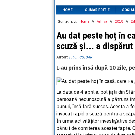
HOME
SUMAR EDITIE
SOCIAL
Sunteti aici:
Home
//
Arhiva
//
2018
//
Ed
Au dat peste hoț în ca
scuză și... a dispărut
Autor:
Iulian CUIBAR
L-au prins însă după 10 zile, pe
La data de 4 aprilie, polițiștii din S
persoană necunoscută a pătruns într-
bunuri, însă fără succes. Acesta a f
invocat rapid o scuză pentru a scăpa
În urma activităților investigative de
bănuit de comiterea acestei fapte. C