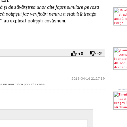
icat.
și de săvârșirea unor alte fapte similare pe raza
 polițiștii fac verificări pentru a stabili întreaga
”
, au explicat polițiștii covăsneni.
+0
-2
2018-04-16 21:17:19
 ca nu mai calca prin alte case.