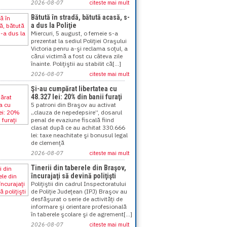
2026-08-07
citeste mai mult
Bătută în stradă, bătută acasă, s-
a dus la Poliţie
Miercuri, 5 august, o femeie s-a
prezentat la sediul Poliţiei Oraşului
Victoria penru a-şi reclama soţul, a
cărui victimă a fost cu câteva zile
înainte. Poliţiştii au stabilit că[...]
2026-08-07
citeste mai mult
Şi-au cumpărat libertatea cu
48.327 lei: 20% din banii furaţi
5 patroni din Braşov au activat
„clauza de nepedepsire”, dosarul
penal de evaziune fiscală fiind
clasat după ce au achitat 330.666
lei: taxe neachitate şi bonusul legal
de clemenţă
2026-08-07
citeste mai mult
Tinerii din taberele din Braşov,
încurajaţi să devină poliţişti
Poliţiştii din cadrul Inspectoratului
de Poliţie Judeţean (IPJ) Braşov au
desfăşurat o serie de activităţi de
informare şi orientare profesională
în taberele şcolare şi de agrement[...]
2026-08-07
citeste mai mult