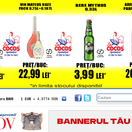
urs BNR
1 EUR
= 4.9774 RON
1 USD
= 4.3833 RON
1 GBP
= 5.8304 RON
1 XAU
= 464.4611 RON
1 AED
= 1.1933 RON
1 AUD
= 2.7957 RON
1 BGN
= 2.5449 RON