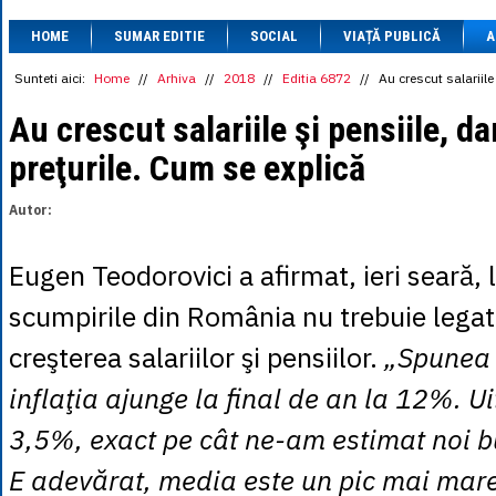
1 BRL
= 0.7714 
HOME
SUMAR EDITIE
SOCIAL
VIAȚĂ PUBLICĂ
1 CAD
= 3.1559 
A
1 CHF
= 5.2813 
1 CNY
= 0.6015 
Sunteti aici:
Home
//
Arhiva
//
2018
//
Editia 6872
//
Au crescut salariile
1 CZK
= 0.1993 
1 DKK
= 0.6668 
Au crescut salariile şi pensiile, da
1 EGP
= 0.0860 
preţurile. Cum se explică
1 HUF
= 1.2223 
1 INR
= 0.0513 
1 JPY
= 3.0556 
Autor:
1 KRW
= 0.3047 
1 MDL
= 0.2538 
1 MXN
= 0.2227 
Eugen Teodorovici a afirmat, ieri seară, 
1 NOK
= 0.4191 
1 NZD
= 2.6097 
scumpirile din România nu trebuie lega
1 PLN
= 1.1646 
1 RSD
= 0.0425 
creşterea salariilor şi pensiilor.
„Spunea 
1 RUB
= 0.0530 
1 SEK
= 0.4526 
inflaţia ajunge la final de an la 12%. Ui
1 TRY
= 0.1141 
1 UAH
= 0.1048 
3,5%, exact pe cât ne-am estimat noi b
1 XDR
= 5.9383 
1 ZAR
= 0.2318 
E adevărat, media este un pic mai mare