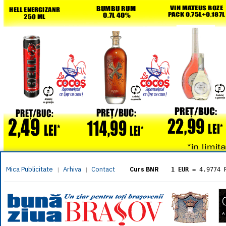
Mica Publicitate
Arhiva
Contact
|
|
Curs BNR
1 EUR
= 4.9774 
1 USD
= 4.3833 
1 GBP
= 5.8304 
1 XAU
= 464.461
1 AED
= 1.1933 
1 AUD
= 2.7957 
1 BGN
= 2.5449 