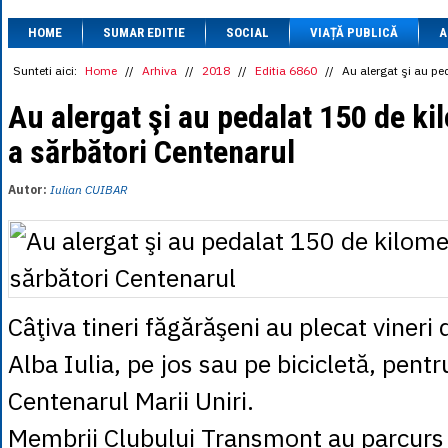
1 BRL
= 0.7714 
HOME
SUMAR EDITIE
SOCIAL
VIAȚĂ PUBLICĂ
1 CAD
= 3.1559 
A
1 CHF
= 5.2813 
1 CNY
= 0.6015 
Sunteti aici:
Home
//
Arhiva
//
2018
//
Editia 6860
//
Au alergat şi au pe
1 CZK
= 0.1993 
1 DKK
= 0.6668 
Au alergat şi au pedalat 150 de ki
1 EGP
= 0.0860 
a sărbători Centenarul
1 HUF
= 1.2223 
1 INR
= 0.0513 
1 JPY
= 3.0556 
Autor:
Iulian CUIBAR
1 KRW
= 0.3047 
1 MDL
= 0.2538 
1 MXN
= 0.2227 
1 NOK
= 0.4191 
1 NZD
= 2.6097 
1 PLN
= 1.1646 
1 RSD
= 0.0425 
Câţiva tineri făgărăşeni au plecat vineri
1 RUB
= 0.0530 
1 SEK
= 0.4526 
Alba Iulia, pe jos sau pe bicicletă, pentr
1 TRY
= 0.1141 
1 UAH
= 0.1048 
Centenarul Marii Uniri.
1 XDR
= 5.9383 
1 ZAR
= 0.2318 
Membrii Clubului Transmont au parcurs