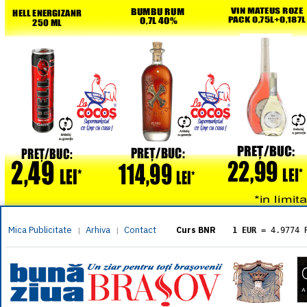
Mica Publicitate
Arhiva
Contact
|
|
Curs BNR
1 EUR
= 4.9774 
1 USD
= 4.3833 
1 GBP
= 5.8304 
1 XAU
= 464.461
1 AED
= 1.1933 
1 AUD
= 2.7957 
1 BGN
= 2.5449 