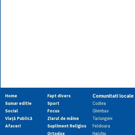
Comunitati locale
Home
Fapt divers
Sumar editie
Sport
Codlea
Social
Focus
Ghimbav
Viață Publică
Ziarul de mâine
Tarlungeni
Afaceri
Supliment Religios
Feldioara
Ortodox
Halchiu