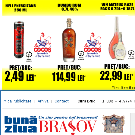
Mica Publicitate
Arhiva
Contact
|
|
Curs BNR
1 EUR
= 4.9774 
1 USD
= 4.3833 
1 GBP
= 5.8304 
1 XAU
= 464.461
1 AED
= 1.1933 
1 AUD
= 2.7957 
1 BGN
= 2.5449 