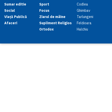
Sumar editie
Sport
Codlea
Social
Focus
Ghimbav
Viață Publică
Ziarul de mâine
Tarlungeni
Afaceri
Supliment Religios
Feldioara
Ortodox
Halchiu