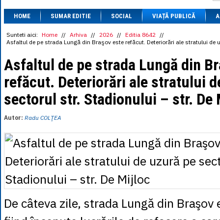
1 BRL
= 0.7714 
HOME
SUMAR EDITIE
SOCIAL
VIAȚĂ PUBLICĂ
1 CAD
= 3.1559 
A
1 CHF
= 5.2813 
1 CNY
= 0.6015 
Sunteti aici:
Home
//
Arhiva
//
2026
//
Editia 8642
//
Asfaltul de pe strada Lungă din Braşov este refăcut. Deteriorări ale stratului de u
1 CZK
= 0.1993 
1 DKK
= 0.6668 
Asfaltul de pe strada Lungă din B
1 EGP
= 0.0860 
1 HUF
= 1.2223 
refăcut. Deteriorări ale stratului 
1 INR
= 0.0513 
1 JPY
= 3.0556 
sectorul str. Stadionului – str. De 
1 KRW
= 0.3047 
1 MDL
= 0.2538 
1 MXN
= 0.2227 
Autor:
Radu COLŢEA
1 NOK
= 0.4191 
1 NZD
= 2.6097 
1 PLN
= 1.1646 
1 RSD
= 0.0425 
1 RUB
= 0.0530 
1 SEK
= 0.4526 
1 TRY
= 0.1141 
1 UAH
= 0.1048 
1 XDR
= 5.9383 
De câteva zile, strada Lungă din Braşov e
1 ZAR
= 0.2318 