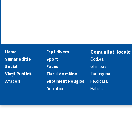
Comunitati locale
Home
Fapt divers
Sumar editie
Sport
Codlea
Social
Focus
Ghimbav
Viață Publică
Ziarul de mâine
Tarlungeni
Afaceri
Supliment Religios
Feldioara
Ortodox
Halchiu