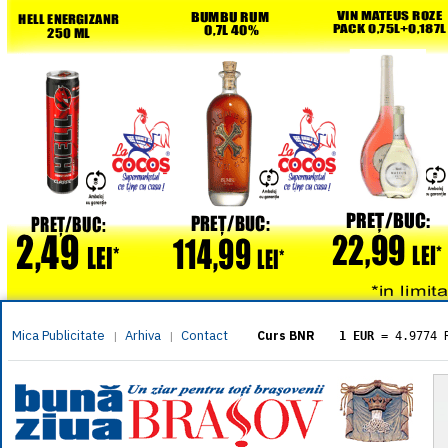
Mica Publicitate
Arhiva
Contact
|
|
Curs BNR
1 EUR
= 4.9774 
1 USD
= 4.3833 
1 GBP
= 5.8304 
1 XAU
= 464.461
1 AED
= 1.1933 
1 AUD
= 2.7957 
1 BGN
= 2.5449 