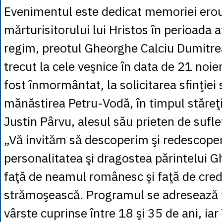
Evenimentul este dedicat memoriei eroul
mărturisitorului lui Hristos în perioada a
regim, preotul Gheorghe Calciu Dumitrea
trecut la cele veşnice în data de 21 noi
fost înmormântat, la solicitarea sfinţiei s
mănăstirea Petru-Vodă, în timpul stăreţi
Justin Pârvu, alesul său prieten de suflet
„Vă invităm să descoperim şi redescop
personalitatea şi dragostea părintelui 
faţă de neamul românesc şi faţă de cre
strămoşească. Programul se adresează t
vârste cuprinse între 18 şi 35 de ani, iar 