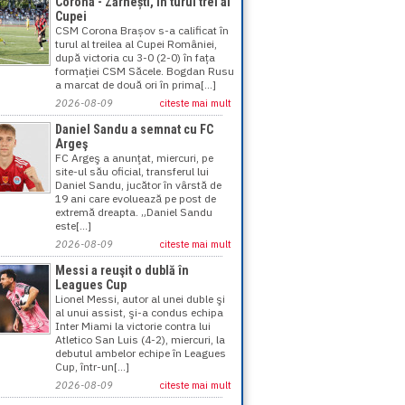
Corona - Zărnești, în turul trei al
Cupei
CSM Corona Brașov s-a calificat în
turul al treilea al Cupei României,
după victoria cu 3-0 (2-0) în fața
formației CSM Săcele. Bogdan Rusu
a marcat de două ori în prima[...]
2026-08-09
citeste mai mult
Daniel Sandu a semnat cu FC
Argeş
FC Argeş a anunţat, miercuri, pe
site-ul său oficial, transferul lui
Daniel Sandu, jucător în vârstă de
19 ani care evoluează pe post de
extremă dreapta. „Daniel Sandu
este[...]
2026-08-09
citeste mai mult
Messi a reuşit o dublă în
Leagues Cup
Lionel Messi, autor al unei duble şi
al unui assist, şi-a condus echipa
Inter Miami la victorie contra lui
Atletico San Luis (4-2), miercuri, la
debutul ambelor echipe în Leagues
Cup, într-un[...]
2026-08-09
citeste mai mult