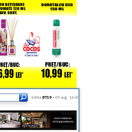
Editia
8719 -
09 aug
16:40