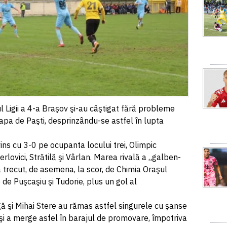
 Ligii a 4-a Braşov şi-au câştigat fără probleme
tapa de Paşti, desprinzându-se astfel în lupta
ins cu 3-0 pe ocupanta locului trei, Olimpic
erlovici, Strătilă şi Vârlan. Marea rivală a „galben-
 a trecut, de asemena, la scor, de Chimia Oraşul
de Puşcaşiu şi Tudorie, plus un gol al
ă şi Mihai Stere au rămas astfel singurele cu şanse
şi a merge asfel în barajul de promovare, împotriva