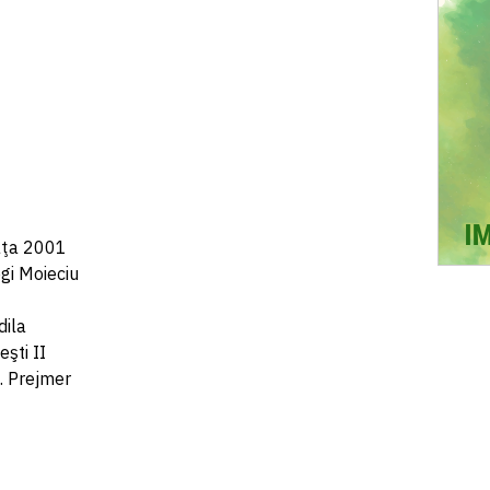
paţa 2001
gi Moieciu
dila
şti II
. Prejmer