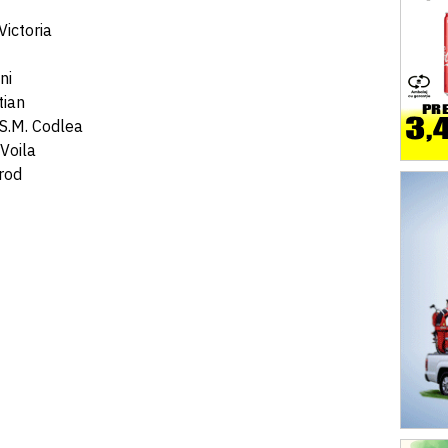
Victoria
ni
tian
.S.M. Codlea
Voila
rod