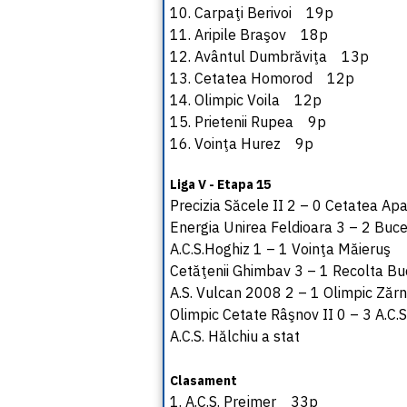
10. Carpaţi Berivoi 19p
11. Aripile Braşov 18p
12. Avântul Dumbrăviţa 13p
13. Cetatea Homorod 12p
14. Olimpic Voila 12p
15. Prietenii Rupea 9p
16. Voinţa Hurez 9p
Liga V - Etapa 15
Precizia Săcele II 2 – 0 Cetatea A
Energia Unirea Feldioara 3 – 2 Buce
A.C.S.Hoghiz 1 – 1 Voinţa Măieruş
Cetăţenii Ghimbav 3 – 1 Recolta Bu
A.S. Vulcan 2008 2 – 1 Olimpic Zărne
Olimpic Cetate Râşnov II 0 – 3 A.C.S
A.C.S. Hălchiu a stat
Clasament
1. A.C.S. Prejmer 33p