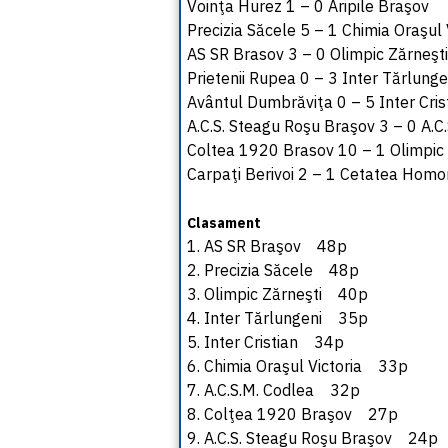
Voinţa Hurez 1 – 0 Aripile Braşov
Precizia Săcele 5 – 1 Chimia Oraşul 
AS SR Brasov 3 – 0 Olimpic Zărneşti
Prietenii Rupea 0 – 3 Inter Tărlunge
Avântul Dumbrăviţa 0 – 5 Inter Cris
A.C.S. Steagu Roşu Braşov 3 – 0 A.C
Coltea 1920 Brasov 10 – 1 Olimpic 
Carpaţi Berivoi 2 – 1 Cetatea Homo
Clasament
1. AS SR Braşov 48p
2. Precizia Săcele 48p
3. Olimpic Zărneşti 40p
4. Inter Tărlungeni 35p
5. Inter Cristian 34p
6. Chimia Oraşul Victoria 33p
7. A.C.S.M. Codlea 32p
8. Colţea 1920 Braşov 27p
9. A.C.S. Steagu Roşu Braşov 24p