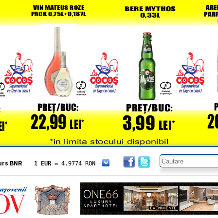
urs BNR
1 EUR
= 4.9774 RON
1 USD
= 4.3833 RON
1 GBP
= 5.8304 RON
1 XAU
= 464.4611 RON
1 AED
= 1.1933 RON
1 AUD
= 2.7957 RON
1 BGN
= 2.5449 RON