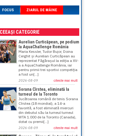
FOCUS
ZIARUL DE MÂINE
ACEEAȘI CATEGORIE
Aurelian Curticăpean, pe podium
la AquaChallenge România
Maria Kessler, Tudor Bujor, Doina
Cerghit și Aurelian Curticăpean au
reprezentat Făgărașul la ediția a XV-
a a AquaChallenge România, iar
pentru primii trei sportivi competiția
a fost un[...]
2026-08-09
citeste mai mult
Sorana Cîrstea, eliminată la
turneul de la Toronto
Jucătoarea română de tenis Sorana
Cîrstea (18 mondial), a 14-a
favorită, a fost eliminată miercuri
din debutul său la turneul turneul
WTA 1.000 de la Toronto (Canada),
dotat cu premii[...]
2026-08-09
citeste mai mult