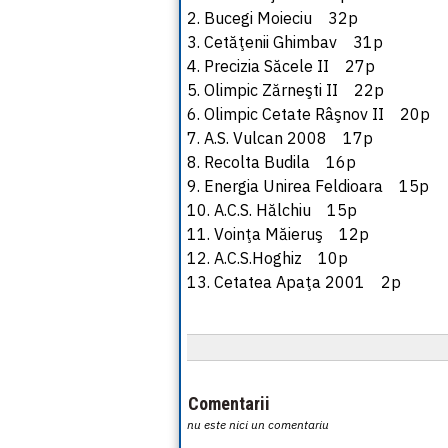
2. Bucegi Moieciu 32p
3. Cetăţenii Ghimbav 31p
4. Precizia Săcele II 27p
5. Olimpic Zărneşti II 22p
6. Olimpic Cetate Râşnov II 20p
7. A.S. Vulcan 2008 17p
8. Recolta Budila 16p
9. Energia Unirea Feldioara 15p
10. A.C.S. Hălchiu 15p
11. Voinţa Măieruş 12p
12. A.C.S.Hoghiz 10p
13. Cetatea Apaţa 2001 2p
Comentarii
nu este nici un comentariu