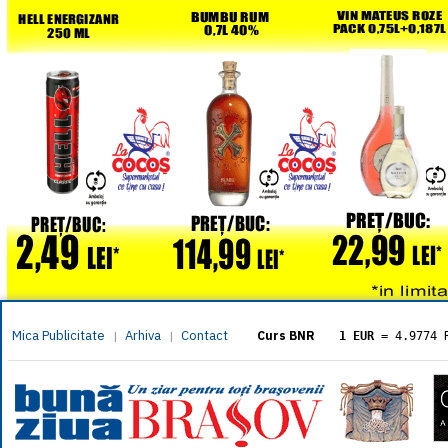
Mica Publicitate
Arhiva
Contact
|
|
Curs BNR
1 EUR
= 4.9774 
1 USD
= 4.3833 
1 GBP
= 5.8304 
1 XAU
= 464.461
1 AED
= 1.1933 
1 AUD
= 2.7957 
1 BGN
= 2.5449 