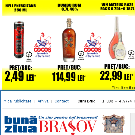
Mica Publicitate
Arhiva
Contact
|
|
Curs BNR
1 EUR
= 4.9774 
1 USD
= 4.3833 
1 GBP
= 5.8304 
1 XAU
= 464.461
1 AED
= 1.1933 
1 AUD
= 2.7957 
1 BGN
= 2.5449 