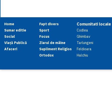
Comunitati locale
Home
Fapt divers
Sumar editie
Sport
Codlea
Social
Focus
Ghimbav
Viață Publică
Ziarul de mâine
Tarlungeni
Afaceri
Supliment Religios
Feldioara
Ortodox
Halchiu