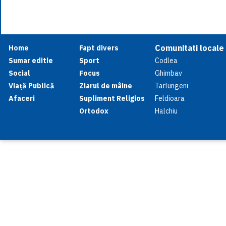
Comunitati locale
Home
Fapt divers
Sumar editie
Sport
Codlea
Social
Focus
Ghimbav
Viață Publică
Ziarul de mâine
Tarlungeni
Afaceri
Supliment Religios
Feldioara
Ortodox
Halchiu