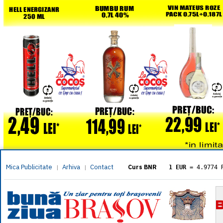
Mica Publicitate
Arhiva
Contact
|
|
Curs BNR
1 EUR
= 4.9774 
1 USD
= 4.3833 
1 GBP
= 5.8304 
1 XAU
= 464.461
1 AED
= 1.1933 
1 AUD
= 2.7957 
1 BGN
= 2.5449 