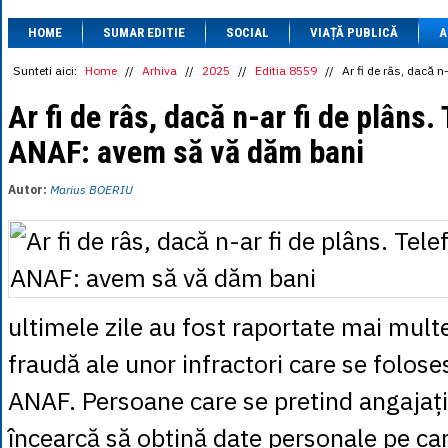
1 BRL
= 0.7714 
HOME
SUMAR EDITIE
SOCIAL
VIAȚĂ PUBLICĂ
1 CAD
= 3.1559 
A
1 CHF
= 5.2813 
1 CNY
= 0.6015 
Sunteti aici:
Home
//
Arhiva
//
2025
//
Editia 8559
//
Ar fi de râs, dacă 
1 CZK
= 0.1993 
1 DKK
= 0.6668 
Ar fi de râs, dacă n-ar fi de plâns.
1 EGP
= 0.0860 
ANAF: avem să vă dăm bani
1 HUF
= 1.2223 
1 INR
= 0.0513 
1 JPY
= 3.0556 
Autor:
Marius BOERIU
1 KRW
= 0.3047 
1 MDL
= 0.2538 
1 MXN
= 0.2227 
1 NOK
= 0.4191 
1 NZD
= 2.6097 
1 PLN
= 1.1646 
1 RSD
= 0.0425 
ultimele zile au fost raportate mai mult
1 RUB
= 0.0530 
1 SEK
= 0.4526 
fraudă ale unor infractori care se folos
1 TRY
= 0.1141 
1 UAH
= 0.1048 
ANAF. Persoane care se pretind angajați 
1 XDR
= 5.9383 
1 ZAR
= 0.2318 
încearcă să obțină date personale pe care