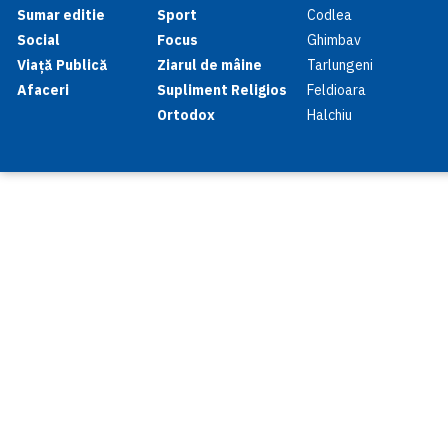
Sumar editie
Sport
Codlea
Social
Focus
Ghimbav
Viață Publică
Ziarul de mâine
Tarlungeni
Afaceri
Supliment Religios
Feldioara
Ortodox
Halchiu