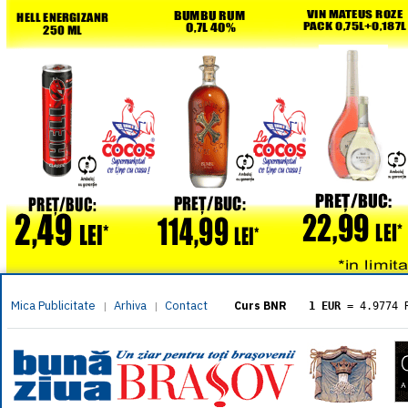
Mica Publicitate
Arhiva
Contact
|
|
Curs BNR
1 EUR
= 4.9774 
1 USD
= 4.3833 
1 GBP
= 5.8304 
1 XAU
= 464.461
1 AED
= 1.1933 
1 AUD
= 2.7957 
1 BGN
= 2.5449 