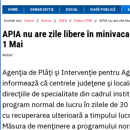
1 BRL
= 0.7714 
HOME
SUMAR EDITIE
SOCIAL
VIAȚĂ PUBLICĂ
1 CAD
= 3.1559 
A
1 CHF
= 5.2813 
1 CNY
= 0.6015 
Sunteti aici:
Home
//
Arhiva
//
2018
//
Editia 6709
//
APIA nu are zile lib
1 CZK
= 0.1993 
1 DKK
= 0.6668 
APIA nu are zile libere în minivaca
1 EGP
= 0.0860 
1 Mai
1 HUF
= 1.2223 
1 INR
= 0.0513 
1 JPY
= 3.0556 
Autor:
1 KRW
= 0.3047 
1 MDL
= 0.2538 
1 MXN
= 0.2227 
Agenţia de Plăţi şi Intervenţie pentru A
1 NOK
= 0.4191 
1 NZD
= 2.6097 
informează că centrele judeţene şi loca
1 PLN
= 1.1646 
1 RSD
= 0.0425 
direcţiile de specialitate din cadrul insti
1 RUB
= 0.0530 
1 SEK
= 0.4526 
program normal de lucru în zilele de 30 a
1 TRY
= 0.1141 
1 UAH
= 0.1048 
cu recuperarea ulterioară a timpului lucr
1 XDR
= 5.9383 
1 ZAR
= 0.2318 
Măsura de menţinere a programului nor