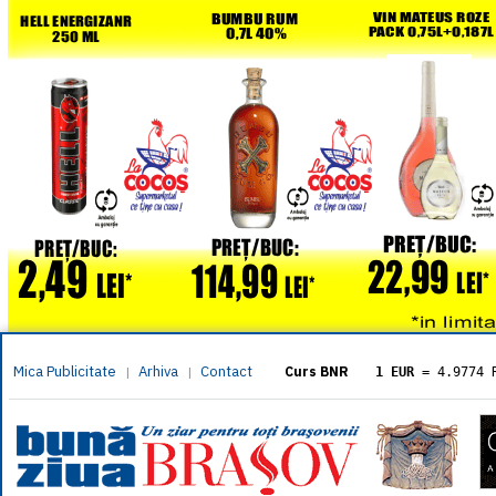
Mica Publicitate
Arhiva
Contact
|
|
Curs BNR
1 EUR
= 4.9774 
1 USD
= 4.3833 
1 GBP
= 5.8304 
1 XAU
= 464.461
1 AED
= 1.1933 
1 AUD
= 2.7957 
1 BGN
= 2.5449 