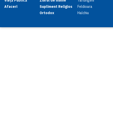
Viață Publică
Ziarul de mâine
Tarlungeni
Afaceri
Supliment Religios
Feldioara
Ortodox
Halchiu