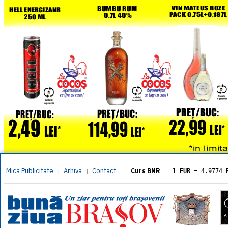
Mica Publicitate
Arhiva
Contact
|
|
Curs BNR
1 EUR
= 4.9774 
1 USD
= 4.3833 
1 GBP
= 5.8304 
1 XAU
= 464.461
1 AED
= 1.1933 
1 AUD
= 2.7957 
1 BGN
= 2.5449 