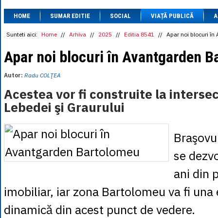
1 BRL
= 0.7714 
HOME
SUMAR EDITIE
SOCIAL
VIAȚĂ PUBLICĂ
1 CAD
= 3.1559 
A
1 CHF
= 5.2813 
1 CNY
= 0.6015 
Sunteti aici:
Home
//
Arhiva
//
2025
//
Editia 8541
//
Apar noi blocuri î
1 CZK
= 0.1993 
1 DKK
= 0.6668 
Apar noi blocuri în Avantgarden 
1 EGP
= 0.0860 
1 HUF
= 1.2223 
Autor:
Radu COLŢEA
1 INR
= 0.0513 
1 JPY
= 3.0556 
Acestea vor fi construite la intersec
1 KRW
= 0.3047 
Lebedei şi Graurului
1 MDL
= 0.2538 
1 MXN
= 0.2227 
1 NOK
= 0.4191 
1 NZD
= 2.6097 
Braşovul
1 PLN
= 1.1646 
1 RSD
= 0.0425 
se dezvo
1 RUB
= 0.0530 
1 SEK
= 0.4526 
ani din 
1 TRY
= 0.1141 
1 UAH
= 0.1048 
imobiliar, iar zona Bartolomeu va fi una
1 XDR
= 5.9383 
1 ZAR
= 0.2318 
dinamică din acest punct de vedere.