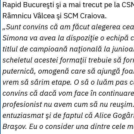
Rapid Bucureşti şi a mai trecut pe la CS
Râmnicu Vâlcea şi SCM Craiova.
„Sunt convins că am făcut alegerea ce
Simona va avea la dispoziţie o echipă c
titlul de campioană naţională la junioar
scheletul acestei formaţii trebuie să f
puternică, omogenă care să ajungă foa
vrem să sărim etape. O să o luăm pas c
convins că dacă vom face în continuare 
profesionist nu avem cum să nu reuşim
entuziasmat şi de faptul că Alice Gogârl
Braşov. Eu o consider una dintre cele 