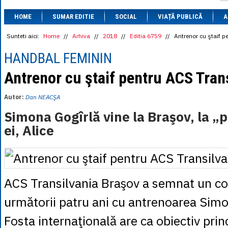
1 BRL
= 0.7714 
HOME
SUMAR EDITIE
SOCIAL
VIAȚĂ PUBLICĂ
1 CAD
= 3.1559 
A
1 CHF
= 5.2813 
1 CNY
= 0.6015 
Sunteti aici:
Home
//
Arhiva
//
2018
//
Editia 6759
//
Antrenor cu ştaif p
1 CZK
= 0.1993 
1 DKK
= 0.6668 
HANDBAL FEMININ
1 EGP
= 0.0860 
1 HUF
= 1.2223 
Antrenor cu ştaif pentru ACS Tran
1 INR
= 0.0513 
1 JPY
= 3.0556 
Autor:
Dan NEACŞA
1 KRW
= 0.3047 
1 MDL
= 0.2538 
Simona Gogîrlă vine la Braşov, la „p
1 MXN
= 0.2227 
ei, Alice
1 NOK
= 0.4191 
1 NZD
= 2.6097 
1 PLN
= 1.1646 
1 RSD
= 0.0425 
1 RUB
= 0.0530 
1 SEK
= 0.4526 
ACS Transilvania Braşov a semnat un co
1 TRY
= 0.1141 
1 UAH
= 0.1048 
următorii patru ani cu antrenoarea Sim
1 XDR
= 5.9383 
1 ZAR
= 0.2318 
Fosta internaţională are ca obiectiv princ