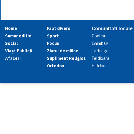
Comunitati locale
Home
Fapt divers
Sumar editie
Sport
Codlea
Social
Focus
Ghimbav
Viață Publică
Ziarul de mâine
Tarlungeni
Afaceri
Supliment Religios
Feldioara
Ortodox
Halchiu