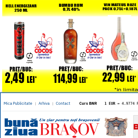
Mica Publicitate
Arhiva
Contact
|
|
Curs BNR
1 EUR
= 4.9774 
1 USD
= 4.3833 
1 GBP
= 5.8304 
1 XAU
= 464.461
1 AED
= 1.1933 
1 AUD
= 2.7957 
1 BGN
= 2.5449 