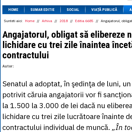
1 BRL
= 0.7714 
HOME
SUMAR EDITIE
SOCIAL
VIAȚĂ PUBLICĂ
1 CAD
= 3.1559 
A
1 CHF
= 5.2813 
1 CNY
= 0.6015 
Sunteti aici:
Home
//
Arhiva
//
2018
//
Editia 6685
//
Angajatorul, obligat
1 CZK
= 0.1993 
1 DKK
= 0.6668 
Angajatorul, obligat să elibereze 
1 EGP
= 0.0860 
lichidare cu trei zile înaintea încet
1 HUF
= 1.2223 
1 INR
= 0.0513 
contractului
1 JPY
= 3.0556 
1 KRW
= 0.3047 
1 MDL
= 0.2538 
Autor:
1 MXN
= 0.2227 
1 NOK
= 0.4191 
1 NZD
= 2.6097 
Senatul a adoptat, în şedinţa de luni, un 
1 PLN
= 1.1646 
1 RSD
= 0.0425 
potrivit căruia angajatorii vor fi sancţi
1 RUB
= 0.0530 
1 SEK
= 0.4526 
la 1.500 la 3.000 de lei dacă nu elibere
1 TRY
= 0.1141 
1 UAH
= 0.1048 
lichidare cu trei zile lucrătoare înainte d
1 XDR
= 5.9383 
1 ZAR
= 0.2318 
contractului individual de muncă.
„În to