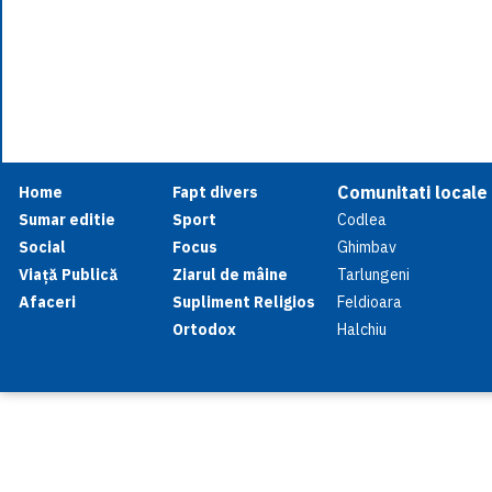
Comunitati locale
Home
Fapt divers
Sumar editie
Sport
Codlea
Social
Focus
Ghimbav
Viață Publică
Ziarul de mâine
Tarlungeni
Afaceri
Supliment Religios
Feldioara
Ortodox
Halchiu