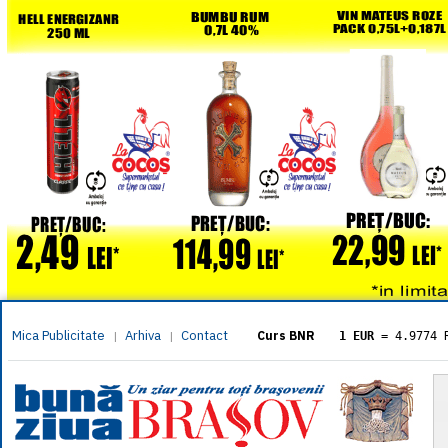
Mica Publicitate
Arhiva
Contact
|
|
Curs BNR
1 EUR
= 4.9774 
1 USD
= 4.3833 
1 GBP
= 5.8304 
1 XAU
= 464.461
1 AED
= 1.1933 
1 AUD
= 2.7957 
1 BGN
= 2.5449 