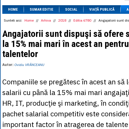
1 BRL
= 0.7714 
HOME
SUMAR EDITIE
SOCIAL
VIAȚĂ PUBLICĂ
1 CAD
= 3.1559 
A
1 CHF
= 5.2813 
1 CNY
= 0.6015 
Sunteti aici:
Home
//
Arhiva
//
2018
//
Editia 6780
//
Angajatorii sunt di
1 CZK
= 0.1993 
1 DKK
= 0.6668 
Angajatorii sunt dispuşi să ofere s
1 EGP
= 0.0860 
la 15% mai mari în acest an pentr
1 HUF
= 1.2223 
1 INR
= 0.0513 
talentelor
1 JPY
= 3.0556 
1 KRW
= 0.3047 
1 MDL
= 0.2538 
Autor:
Ovidiu VRÂNCEANU
1 MXN
= 0.2227 
1 NOK
= 0.4191 
1 NZD
= 2.6097 
Companiile se pregătesc în acest an să 
1 PLN
= 1.1646 
1 RSD
= 0.0425 
salarii cu până la 15% mai mari angajaţi
1 RUB
= 0.0530 
1 SEK
= 0.4526 
HR, IT, producţie şi marketing, în condiţi
1 TRY
= 0.1141 
1 UAH
= 0.1048 
pachet salarial competitiv este consider
1 XDR
= 5.9383 
1 ZAR
= 0.2318 
important factor în atragerea de talente