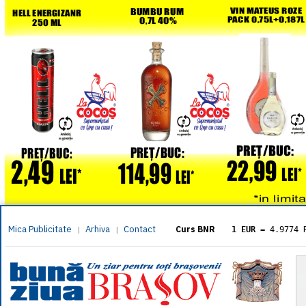
Mica Publicitate
Arhiva
Contact
|
|
Curs BNR
1 EUR
= 4.9774 
1 USD
= 4.3833 
1 GBP
= 5.8304 
1 XAU
= 464.461
1 AED
= 1.1933 
1 AUD
= 2.7957 
1 BGN
= 2.5449 