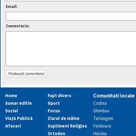
Email:
Comentariu:
Postează comentariul
Comunitati locale
Home
Fapt divers
Sumar editie
Sport
Codlea
Social
Focus
Ghimbav
Viață Publică
Ziarul de mâine
Tarlungeni
Afaceri
Supliment Religios
Feldioara
Ortodox
Halchiu