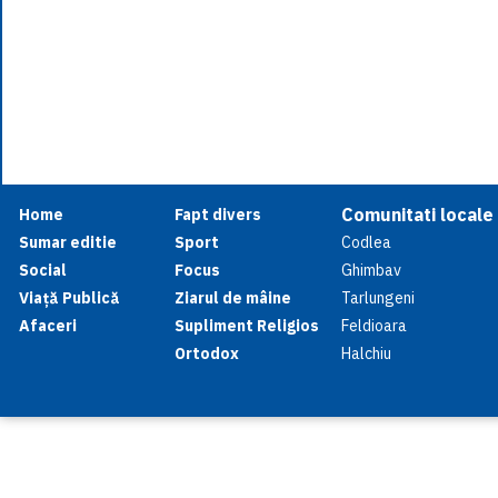
Comunitati locale
Home
Fapt divers
Sumar editie
Sport
Codlea
Social
Focus
Ghimbav
Viață Publică
Ziarul de mâine
Tarlungeni
Afaceri
Supliment Religios
Feldioara
Ortodox
Halchiu