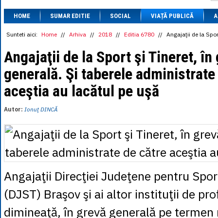
1 BRL
= 0.7714 
HOME
SUMAR EDITIE
SOCIAL
VIAȚĂ PUBLICĂ
1 CAD
= 3.1559 
A
1 CHF
= 5.2813 
1 CNY
= 0.6015 
Sunteti aici:
Home
//
Arhiva
//
2018
//
Editia 6780
//
Angajaţii de la Spor
1 CZK
= 0.1993 
1 DKK
= 0.6668 
Angajaţii de la Sport şi Tineret, în
1 EGP
= 0.0860 
generală. Şi taberele administrate
1 HUF
= 1.2223 
1 INR
= 0.0513 
aceştia au lacătul pe uşă
1 JPY
= 3.0556 
1 KRW
= 0.3047 
1 MDL
= 0.2538 
Autor:
Ionuţ DINCĂ
1 MXN
= 0.2227 
1 NOK
= 0.4191 
1 NZD
= 2.6097 
1 PLN
= 1.1646 
1 RSD
= 0.0425 
1 RUB
= 0.0530 
1 SEK
= 0.4526 
Angajaţii Direcţiei Judeţene pentru Sport
1 TRY
= 0.1141 
1 UAH
= 0.1048 
(DJST) Braşov şi ai altor instituţii de profi
1 XDR
= 5.9383 
1 ZAR
= 0.2318 
dimineaţă, în grevă generală pe termen 