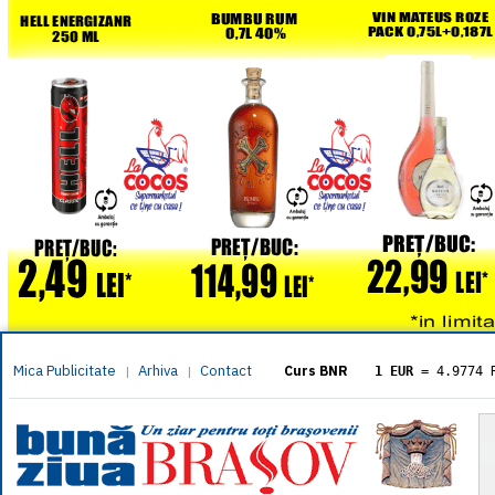
Mica Publicitate
Arhiva
Contact
|
|
Curs BNR
1 EUR
= 4.9774 
1 USD
= 4.3833 
1 GBP
= 5.8304 
1 XAU
= 464.461
1 AED
= 1.1933 
1 AUD
= 2.7957 
1 BGN
= 2.5449 