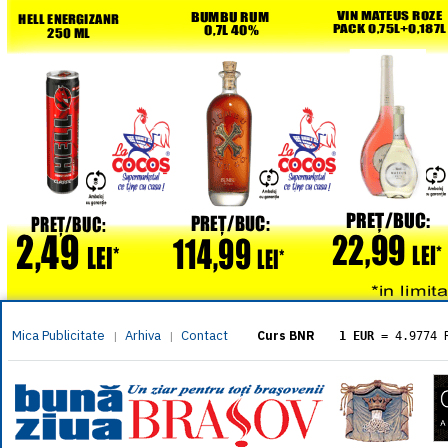
Mica Publicitate
Arhiva
Contact
|
|
Curs BNR
1 EUR
= 4.9774 
1 USD
= 4.3833 
1 GBP
= 5.8304 
1 XAU
= 464.461
1 AED
= 1.1933 
1 AUD
= 2.7957 
1 BGN
= 2.5449 