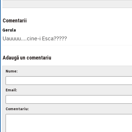
Comentarii
Gerula
Uauuuu....cine-i Esca?????
Adaugă un comentariu
Nume:
Email:
Comentariu: