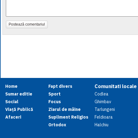
Postează comentariul
Comunitati locale
Home
Fapt divers
Sumar editie
Sport
Codlea
Social
Focus
Ghimbav
Viață Publică
Ziarul de mâine
Tarlungeni
Afaceri
Supliment Religios
Feldioara
Ortodox
Halchiu