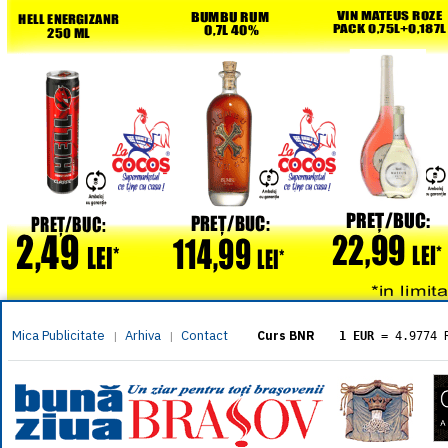
Mica Publicitate
Arhiva
Contact
|
|
Curs BNR
1 EUR
= 4.9774 
1 USD
= 4.3833 
1 GBP
= 5.8304 
1 XAU
= 464.461
1 AED
= 1.1933 
1 AUD
= 2.7957 
1 BGN
= 2.5449 