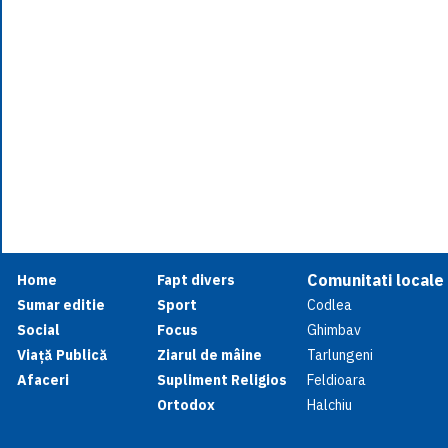
Comunitati locale
Home
Fapt divers
Sumar editie
Sport
Codlea
Social
Focus
Ghimbav
Viață Publică
Ziarul de mâine
Tarlungeni
Afaceri
Supliment Religios
Feldioara
Ortodox
Halchiu