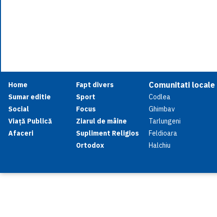
Comunitati locale
Home
Fapt divers
Sumar editie
Sport
Codlea
Social
Focus
Ghimbav
Viață Publică
Ziarul de mâine
Tarlungeni
Afaceri
Supliment Religios
Feldioara
Ortodox
Halchiu