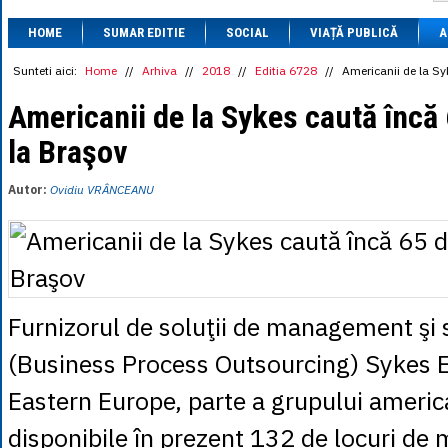
1 BRL
= 0.7714 
HOME
SUMAR EDITIE
SOCIAL
VIAȚĂ PUBLICĂ
1 CAD
= 3.1559 
A
1 CHF
= 5.2813 
1 CNY
= 0.6015 
Sunteti aici:
Home
//
Arhiva
//
2018
//
Editia 6728
//
Americanii de la S
1 CZK
= 0.1993 
1 DKK
= 0.6668 
Americanii de la Sykes caută încă
1 EGP
= 0.0860 
la Braşov
1 HUF
= 1.2223 
1 INR
= 0.0513 
1 JPY
= 3.0556 
Autor:
Ovidiu VRÂNCEANU
1 KRW
= 0.3047 
1 MDL
= 0.2538 
1 MXN
= 0.2227 
1 NOK
= 0.4191 
1 NZD
= 2.6097 
1 PLN
= 1.1646 
1 RSD
= 0.0425 
Furnizorul de soluţii de management şi 
1 RUB
= 0.0530 
1 SEK
= 0.4526 
(Business Process Outsourcing) Sykes E
1 TRY
= 0.1141 
1 UAH
= 0.1048 
Eastern Europe, parte a grupului americ
1 XDR
= 5.9383 
1 ZAR
= 0.2318 
disponibile în prezent 132 de locuri de