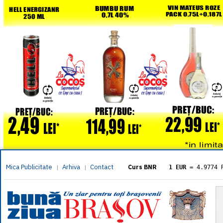
Mica Publicitate
Arhiva
Contact
|
|
Curs BNR
1 EUR
= 4.9774 
1 USD
= 4.3833 
1 GBP
= 5.8304 
1 XAU
= 464.461
1 AED
= 1.1933 
1 AUD
= 2.7957 
1 BGN
= 2.5449 