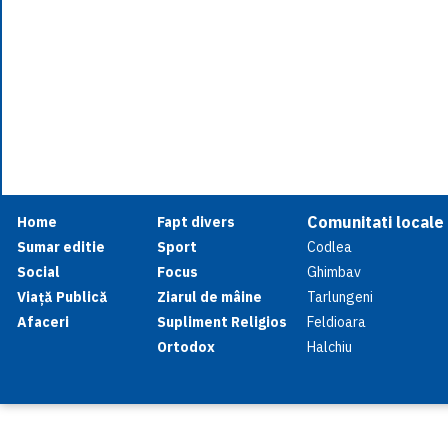
Comunitati locale
Home
Fapt divers
Sumar editie
Sport
Codlea
Social
Focus
Ghimbav
Viață Publică
Ziarul de mâine
Tarlungeni
Afaceri
Supliment Religios
Feldioara
Ortodox
Halchiu