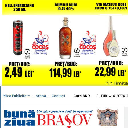
Mica Publicitate
Arhiva
Contact
|
|
Curs BNR
1 EUR
= 4.9774 
1 USD
= 4.3833 
1 GBP
= 5.8304 
1 XAU
= 464.461
1 AED
= 1.1933 
1 AUD
= 2.7957 
1 BGN
= 2.5449 