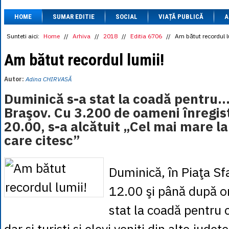
1 BRL
= 0.7714 
HOME
SUMAR EDITIE
SOCIAL
VIAȚĂ PUBLICĂ
1 CAD
= 3.1559 
A
1 CHF
= 5.2813 
1 CNY
= 0.6015 
Sunteti aici:
Home
//
Arhiva
//
2018
//
Editia 6706
//
Am bătut recordul l
1 CZK
= 0.1993 
1 DKK
= 0.6668 
Am bătut recordul lumii!
1 EGP
= 0.0860 
1 HUF
= 1.2223 
Autor:
Adina CHIRVASĂ
1 INR
= 0.0513 
1 JPY
= 3.0556 
Duminică s-a stat la coadă pentru... 
1 KRW
= 0.3047 
Braşov. Cu 3.200 de oameni înregist
1 MDL
= 0.2538 
1 MXN
= 0.2227 
20.00, s-a alcătuit „Cel mai mare l
1 NOK
= 0.4191 
care citesc”
1 NZD
= 2.6097 
1 PLN
= 1.1646 
1 RSD
= 0.0425 
1 RUB
= 0.0530 
Duminică, în Piaţa Sfa
1 SEK
= 0.4526 
1 TRY
= 0.1141 
12.00 şi până după o
1 UAH
= 0.1048 
1 XDR
= 5.9383 
stat la coadă pentru c
1 ZAR
= 0.2318 
dar şi turişti şi elevi veniţi din alte judeţe