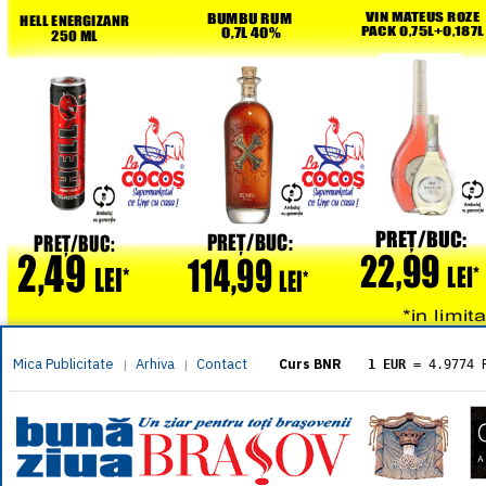
Mica Publicitate
Arhiva
Contact
|
|
Curs BNR
1 EUR
= 4.9774 
1 USD
= 4.3833 
1 GBP
= 5.8304 
1 XAU
= 464.461
1 AED
= 1.1933 
1 AUD
= 2.7957 
1 BGN
= 2.5449 