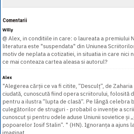
Comentarii
Willy
@ Alex, in conditiile in care: o laureata a premiului
literatura este "suspendata" din Uniunea Scriitoril
motiv de neplata a cotizatiei, in situatia in care nic
ce mai conteaza cartea aleasa si autorul?
Alex
"Alegerea cărții ce va fi citite, ”Desculț”, de Zaharia
ciudată, cunoscută fiind opera scriitorului, folosită
pentru a ilustra ”lupta de clasă”. Pe lângă celebra 
culegătorilor de struguri - probabil o invenție a scri
cunoscut și pentru odele aduse Uniunii sovietice și „
popoarelor Iosif Stalin”. " (HN). Ignoranța a ajuns l
imaginat.