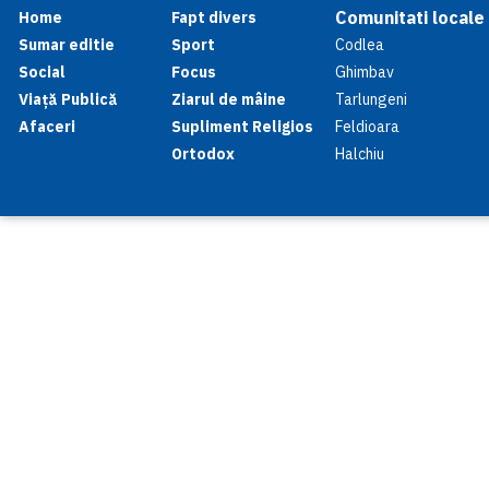
Comunitati locale
Home
Fapt divers
Sumar editie
Sport
Codlea
Social
Focus
Ghimbav
Viață Publică
Ziarul de mâine
Tarlungeni
Afaceri
Supliment Religios
Feldioara
Ortodox
Halchiu