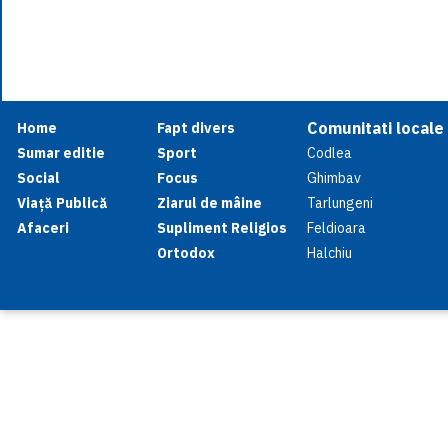
Comunitati locale
Home
Fapt divers
Sumar editie
Sport
Codlea
Social
Focus
Ghimbav
Viață Publică
Ziarul de mâine
Tarlungeni
Afaceri
Supliment Religios
Feldioara
Ortodox
Halchiu