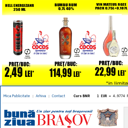
Mica Publicitate
Arhiva
Contact
|
|
Curs BNR
1 EUR
= 4.9774 
1 USD
= 4.3833 
1 GBP
= 5.8304 
1 XAU
= 464.461
1 AED
= 1.1933 
1 AUD
= 2.7957 
1 BGN
= 2.5449 