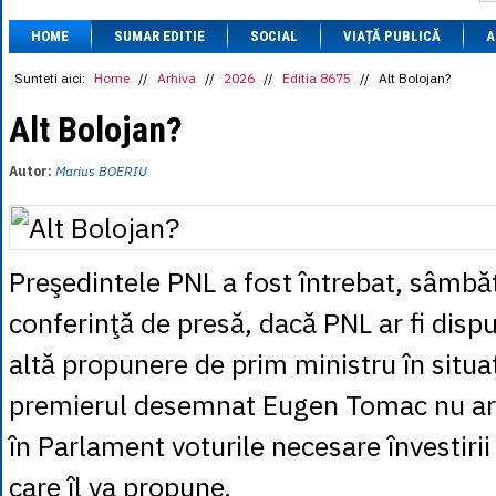
1 BRL
= 0.7714 
HOME
SUMAR EDITIE
SOCIAL
VIAȚĂ PUBLICĂ
1 CAD
= 3.1559 
A
1 CHF
= 5.2813 
1 CNY
= 0.6015 
Sunteti aici:
Home
//
Arhiva
//
2026
//
Editia 8675
//
Alt Bolojan?
1 CZK
= 0.1993 
1 DKK
= 0.6668 
Alt Bolojan?
1 EGP
= 0.0860 
1 HUF
= 1.2223 
Autor:
Marius BOERIU
1 INR
= 0.0513 
1 JPY
= 3.0556 
1 KRW
= 0.3047 
1 MDL
= 0.2538 
1 MXN
= 0.2227 
Preşedintele PNL a fost întrebat, sâmbătă
1 NOK
= 0.4191 
1 NZD
= 2.6097 
conferinţă de presă, dacă PNL ar fi disp
1 PLN
= 1.1646 
1 RSD
= 0.0425 
altă propunere de prim ministru în situaţ
1 RUB
= 0.0530 
1 SEK
= 0.4526 
premierul desemnat Eugen Tomac nu ar 
1 TRY
= 0.1141 
1 UAH
= 0.1048 
1 XDR
= 5.9383 
în Parlament voturile necesare învestiri
1 ZAR
= 0.2318 
care îl va propune.