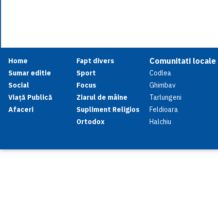
Comunitati locale
Home
Fapt divers
Sumar editie
Sport
Codlea
Social
Focus
Ghimbav
Viață Publică
Ziarul de mâine
Tarlungeni
Afaceri
Supliment Religios
Feldioara
Ortodox
Halchiu