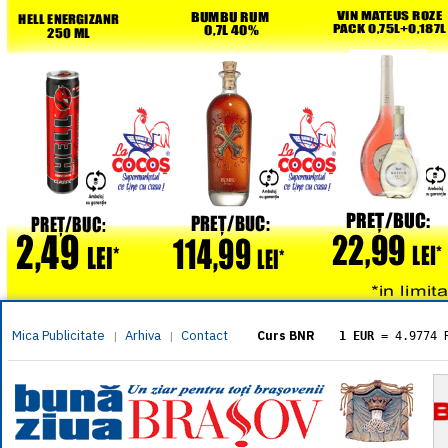
Mica Publicitate
Arhiva
Contact
|
|
Curs BNR
1 EUR
= 4.9774 
1 USD
= 4.3833 
1 GBP
= 5.8304 
1 XAU
= 464.461
1 AED
= 1.1933 
1 AUD
= 2.7957 
1 BGN
= 2.5449 