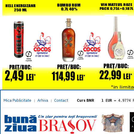
Mica Publicitate
Arhiva
Contact
|
|
Curs BNR
1 EUR
= 4.9774 
1 USD
= 4.3833 
1 GBP
= 5.8304 
1 XAU
= 464.461
1 AED
= 1.1933 
1 AUD
= 2.7957 
1 BGN
= 2.5449 