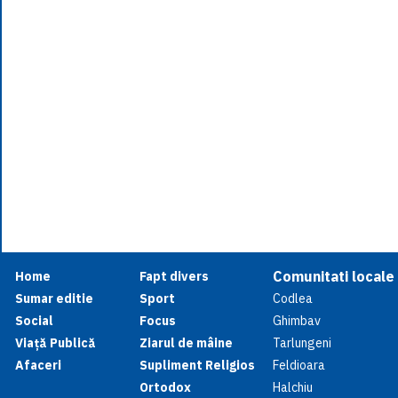
Comunitati locale
Home
Fapt divers
Sumar editie
Sport
Codlea
Social
Focus
Ghimbav
Viață Publică
Ziarul de mâine
Tarlungeni
Afaceri
Supliment Religios
Feldioara
Ortodox
Halchiu