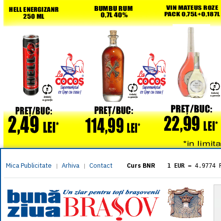
Mica Publicitate
Arhiva
Contact
|
|
Curs BNR
1 EUR
= 4.9774 
1 USD
= 4.3833 
1 GBP
= 5.8304 
1 XAU
= 464.461
1 AED
= 1.1933 
1 AUD
= 2.7957 
1 BGN
= 2.5449 