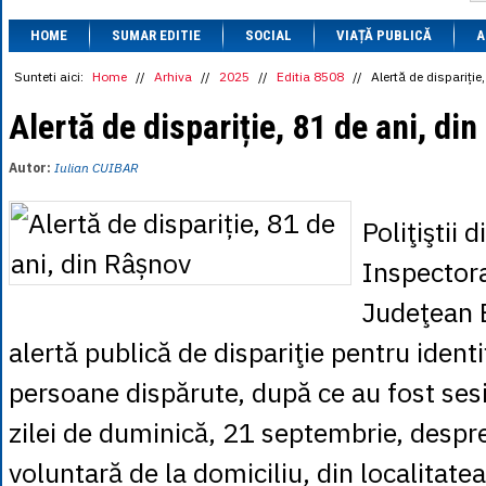
1 BRL
= 0.7714 
HOME
SUMAR EDITIE
SOCIAL
VIAȚĂ PUBLICĂ
1 CAD
= 3.1559 
A
1 CHF
= 5.2813 
1 CNY
= 0.6015 
Sunteti aici:
Home
//
Arhiva
//
2025
//
Editia 8508
//
Alertă de dispariție
1 CZK
= 0.1993 
1 DKK
= 0.6668 
Alertă de dispariție, 81 de ani, di
1 EGP
= 0.0860 
1 HUF
= 1.2223 
Autor:
Iulian CUIBAR
1 INR
= 0.0513 
1 JPY
= 3.0556 
1 KRW
= 0.3047 
Poliţiştii 
1 MDL
= 0.2538 
1 MXN
= 0.2227 
Inspectora
1 NOK
= 0.4191 
1 NZD
= 2.6097 
Judeţean 
1 PLN
= 1.1646 
1 RSD
= 0.0425 
alertă publică de dispariţie pentru identi
1 RUB
= 0.0530 
1 SEK
= 0.4526 
persoane dispărute, după ce au fost sesi
1 TRY
= 0.1141 
1 UAH
= 0.1048 
zilei de duminică, 21 septembrie, despr
1 XDR
= 5.9383 
1 ZAR
= 0.2318 
voluntară de la domiciliu, din localitate