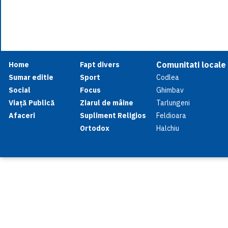
Comunitati locale
Home
Fapt divers
Sumar editie
Sport
Codlea
Social
Focus
Ghimbav
Viață Publică
Ziarul de mâine
Tarlungeni
Afaceri
Supliment Religios
Feldioara
Ortodox
Halchiu