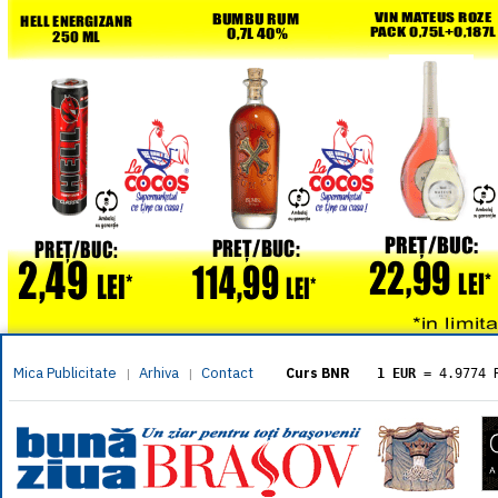
Mica Publicitate
Arhiva
Contact
|
|
Curs BNR
1 EUR
= 4.9774 
1 USD
= 4.3833 
1 GBP
= 5.8304 
1 XAU
= 464.461
1 AED
= 1.1933 
1 AUD
= 2.7957 
1 BGN
= 2.5449 