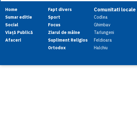
Comunitati locale
Home
Fapt divers
Sumar editie
Sport
Codlea
Social
Focus
Ghimbav
Viață Publică
Ziarul de mâine
Tarlungeni
Afaceri
Supliment Religios
Feldioara
Ortodox
Halchiu