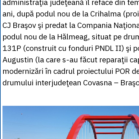
administraţia judeţeană îl reface din teme
ani, după podul nou de la Crihalma (pro
CJ Braşov şi predat la Compania Naţional
podul nou de la Hălmeag, situat pe dru
131P (construit cu fonduri PNDL II) şi p
Augustin (la care s-au făcut reparaţii cap
modernizări în cadrul proiectului POR d
drumului interjudeţean Covasna – Braşo