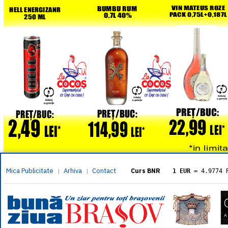
Mica Publicitate
Arhiva
Contact
|
|
Curs BNR
1 EUR
= 4.9774 
1 USD
= 4.3833 
1 GBP
= 5.8304 
1 XAU
= 464.461
1 AED
= 1.1933 
1 AUD
= 2.7957 
1 BGN
= 2.5449 