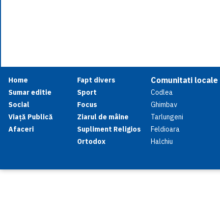
Comunitati locale
Home
Fapt divers
Sumar editie
Sport
Codlea
Social
Focus
Ghimbav
Viață Publică
Ziarul de mâine
Tarlungeni
Afaceri
Supliment Religios
Feldioara
Ortodox
Halchiu