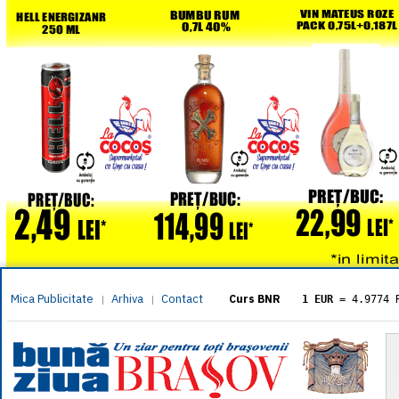
Mica Publicitate
Arhiva
Contact
|
|
Curs BNR
1 EUR
= 4.9774 
1 USD
= 4.3833 
1 GBP
= 5.8304 
1 XAU
= 464.461
1 AED
= 1.1933 
1 AUD
= 2.7957 
1 BGN
= 2.5449 