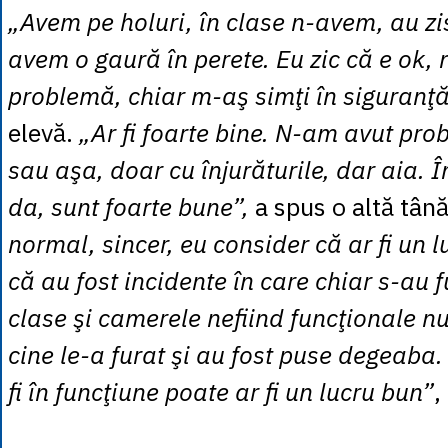
„Avem pe holuri, în clase n-avem, au zi
avem o gaură în perete. Eu zic că e ok, 
problemă, chiar m-aş simţi în siguranţă
elevă.
„Ar fi foarte bine. N-am avut pro
sau aşa, doar cu înjurăturile, dar aia. Î
da, sunt foarte bune”,
a spus o altă tân
normal, sincer, eu consider că ar fi un 
că au fost incidente în care chiar s-au f
clase şi camerele nefiind funcţionale nu
cine le-a furat şi au fost puse degeab
fi în funcţiune poate ar fi un lucru bun”
,