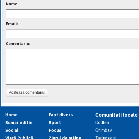
Nume:
Email:
Comentariu:
Postează comentariul
Comunitati locale
Home
Fapt divers
Sumar editie
Sport
Codlea
Social
Focus
Ghimbav
Viață Publică
Ziarul de mâine
Tarlungeni