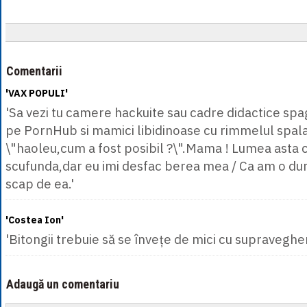
Comentarii
'VAX POPULI'
'Sa vezi tu camere hackuite sau cadre didactice spa
pe PornHub si mamici libidinoase cu rimmelul spala
\"haoleu,cum a fost posibil ?\".Mama ! Lumea asta c
scufunda,dar eu imi desfac berea mea / Ca am o dur
scap de ea.'
'Costea Ion'
'Bitongii trebuie să se învețe de mici cu supraveghe
Adaugă un comentariu