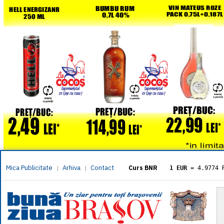
Mica Publicitate
Arhiva
Contact
|
|
Curs BNR
1 EUR
= 4.9774 
1 USD
= 4.3833 
1 GBP
= 5.8304 
1 XAU
= 464.461
1 AED
= 1.1933 
1 AUD
= 2.7957 
1 BGN
= 2.5449 