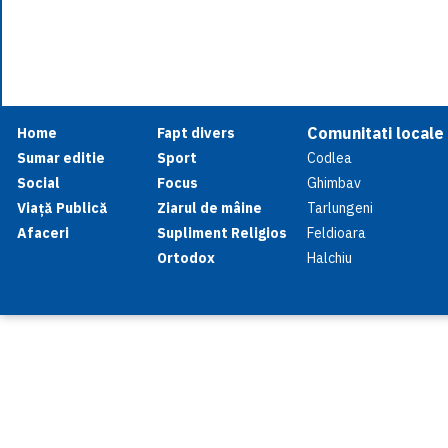
Comunitati locale
Home
Fapt divers
Sumar editie
Sport
Codlea
Social
Focus
Ghimbav
Viață Publică
Ziarul de mâine
Tarlungeni
Afaceri
Supliment Religios
Feldioara
Ortodox
Halchiu