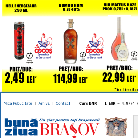
Mica Publicitate
Arhiva
Contact
|
|
Curs BNR
1 EUR
= 4.9774 
1 USD
= 4.3833 
1 GBP
= 5.8304 
1 XAU
= 464.461
1 AED
= 1.1933 
1 AUD
= 2.7957 
1 BGN
= 2.5449 