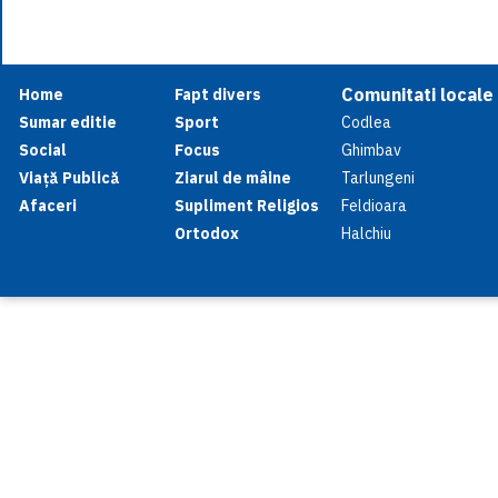
Comunitati locale
Home
Fapt divers
Sumar editie
Sport
Codlea
Social
Focus
Ghimbav
Viață Publică
Ziarul de mâine
Tarlungeni
Afaceri
Supliment Religios
Feldioara
Ortodox
Halchiu