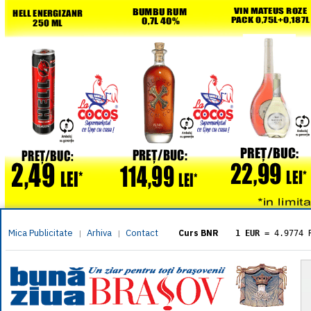
Mica Publicitate
Arhiva
Contact
|
|
Curs BNR
1 EUR
= 4.9774 
1 USD
= 4.3833 
1 GBP
= 5.8304 
1 XAU
= 464.461
1 AED
= 1.1933 
1 AUD
= 2.7957 
1 BGN
= 2.5449 