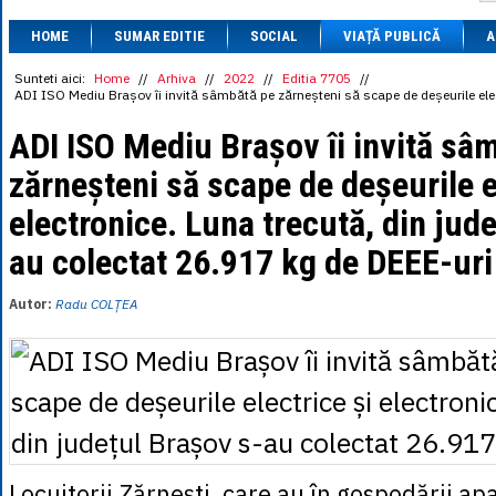
1 BRL
= 0.7714 
HOME
SUMAR EDITIE
SOCIAL
VIAȚĂ PUBLICĂ
1 CAD
= 3.1559 
A
1 CHF
= 5.2813 
1 CNY
= 0.6015 
Sunteti aici:
Home
//
Arhiva
//
2022
//
Editia 7705
//
ADI ISO Mediu Brașov îi invită sâmbătă pe zărneșteni să scape de deșeurile elect
1 CZK
= 0.1993 
1 DKK
= 0.6668 
ADI ISO Mediu Brașov îi invită sâ
1 EGP
= 0.0860 
1 HUF
= 1.2223 
zărneșteni să scape de deșeurile e
1 INR
= 0.0513 
1 JPY
= 3.0556 
electronice. Luna trecută, din jud
1 KRW
= 0.3047 
1 MDL
= 0.2538 
au colectat 26.917 kg de DEEE-uri
1 MXN
= 0.2227 
1 NOK
= 0.4191 
1 NZD
= 2.6097 
Autor:
Radu COLȚEA
1 PLN
= 1.1646 
1 RSD
= 0.0425 
1 RUB
= 0.0530 
1 SEK
= 0.4526 
1 TRY
= 0.1141 
1 UAH
= 0.1048 
1 XDR
= 5.9383 
1 ZAR
= 0.2318 
Locuitorii Zărnești, care au în gospodării apa