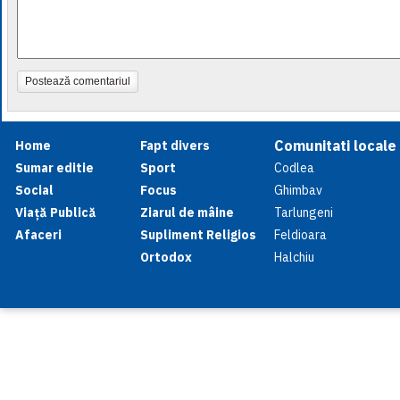
Postează comentariul
Comunitati locale
Home
Fapt divers
Sumar editie
Sport
Codlea
Social
Focus
Ghimbav
Viață Publică
Ziarul de mâine
Tarlungeni
Afaceri
Supliment Religios
Feldioara
Ortodox
Halchiu