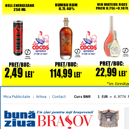
Mica Publicitate
Arhiva
Contact
|
|
Curs BNR
1 EUR
= 4.9774 
1 USD
= 4.3833 
1 GBP
= 5.8304 
1 XAU
= 464.461
1 AED
= 1.1933 
1 AUD
= 2.7957 
1 BGN
= 2.5449 