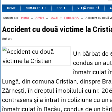
1 BRL
= 0.7714 
HOME
SUMAR EDITIE
SOCIAL
VIAȚĂ PUBLICĂ
1 CAD
= 3.1559 
A
1 CHF
= 5.2813 
1 CNY
= 0.6015 
Sunteti aici:
Home
//
Arhiva
//
2018
//
Editia 6790
//
Accident cu două vi
1 CZK
= 0.1993 
1 DKK
= 0.6668 
Accident cu două victime la Cristi
1 EGP
= 0.0860 
1 HUF
= 1.2223 
Autor:
1 INR
= 0.0513 
1 JPY
= 3.0556 
1 KRW
= 0.3047 
Un bărbat de 6
1 MDL
= 0.2538 
1 MXN
= 0.2227 
condus un au
1 NOK
= 0.4191 
1 NZD
= 2.6097 
înmatriculat în
1 PLN
= 1.1646 
1 RSD
= 0.0425 
Lungă, din comuna Cristian, dinspre Bra
1 RUB
= 0.0530 
1 SEK
= 0.4526 
Zărneşti, în dreptul imobilului cu nr. 20
1 TRY
= 0.1141 
1 UAH
= 0.1048 
contrasens şi a intrat in coliziune cu un
1 XDR
= 5.9383 
1 ZAR
= 0.2318 
înmatriculat în Bacău, condus de un băr