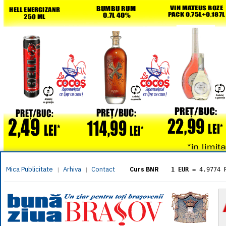
Mica Publicitate
Arhiva
Contact
|
|
Curs BNR
1 EUR
= 4.9774 
1 USD
= 4.3833 
1 GBP
= 5.8304 
1 XAU
= 464.461
1 AED
= 1.1933 
1 AUD
= 2.7957 
1 BGN
= 2.5449 