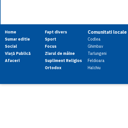
Comunitati locale
Home
Fapt divers
Sumar editie
Sport
Codlea
Social
Focus
Ghimbav
Viață Publică
Ziarul de mâine
Tarlungeni
Afaceri
Supliment Religios
Feldioara
Ortodox
Halchiu