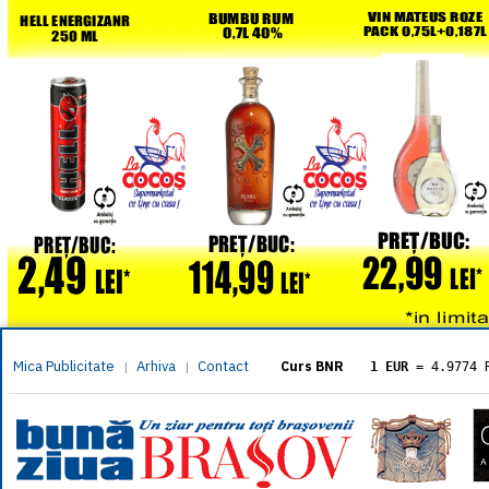
Mica Publicitate
Arhiva
Contact
|
|
Curs BNR
1 EUR
= 4.9774 
1 USD
= 4.3833 
1 GBP
= 5.8304 
1 XAU
= 464.461
1 AED
= 1.1933 
1 AUD
= 2.7957 
1 BGN
= 2.5449 