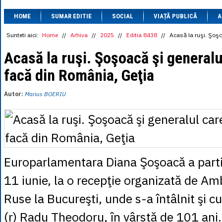
1 BRL
= 0.7714 
HOME
SUMAR EDITIE
SOCIAL
VIAȚĂ PUBLICĂ
1 CAD
= 3.1559 
A
1 CHF
= 5.2813 
1 CNY
= 0.6015 
Sunteti aici:
Home
//
Arhiva
//
2025
//
Editia 8438
//
Acasă la ruşi. Şoşo
1 CZK
= 0.1993 
1 DKK
= 0.6668 
Acasă la ruşi. Şoşoacă şi generalu
1 EGP
= 0.0860 
facă din România, Geţia
1 HUF
= 1.2223 
1 INR
= 0.0513 
1 JPY
= 3.0556 
Autor:
Marius BOERIU
1 KRW
= 0.3047 
1 MDL
= 0.2538 
1 MXN
= 0.2227 
1 NOK
= 0.4191 
1 NZD
= 2.6097 
1 PLN
= 1.1646 
1 RSD
= 0.0425 
Europarlamentara Diana Şoşoacă a parti
1 RUB
= 0.0530 
1 SEK
= 0.4526 
11 iunie, la o recepţie organizată de A
1 TRY
= 0.1141 
1 UAH
= 0.1048 
Ruse la Bucureşti, unde s-a întâlnit şi c
1 XDR
= 5.9383 
1 ZAR
= 0.2318 
(r) Radu Theodoru, în vârstă de 101 ani.