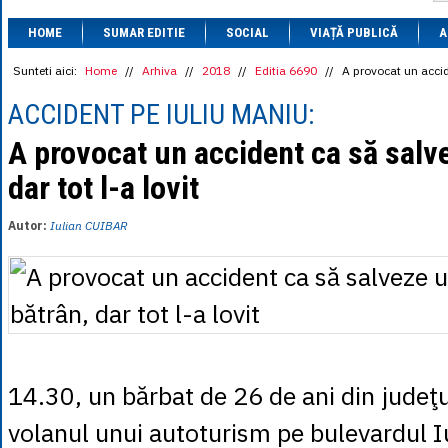
1 BRL
= 0.7714 
HOME
SUMAR EDITIE
SOCIAL
VIAȚĂ PUBLICĂ
1 CAD
= 3.1559 
A
1 CHF
= 5.2813 
1 CNY
= 0.6015 
Sunteti aici:
Home
//
Arhiva
//
2018
//
Editia 6690
//
A provocat un accide
1 CZK
= 0.1993 
1 DKK
= 0.6668 
ACCIDENT PE IULIU MANIU:
1 EGP
= 0.0860 
1 HUF
= 1.2223 
A provocat un accident ca să salv
1 INR
= 0.0513 
dar tot l-a lovit
1 JPY
= 3.0556 
1 KRW
= 0.3047 
1 MDL
= 0.2538 
Autor:
Iulian CUIBAR
1 MXN
= 0.2227 
1 NOK
= 0.4191 
1 NZD
= 2.6097 
1 PLN
= 1.1646 
1 RSD
= 0.0425 
1 RUB
= 0.0530 
1 SEK
= 0.4526 
1 TRY
= 0.1141 
1 UAH
= 0.1048 
14.30, un bărbat de 26 de ani din judeţul
1 XDR
= 5.9383 
1 ZAR
= 0.2318 
volanul unui autoturism pe bulevardul I