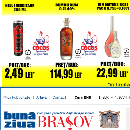
Mica Publicitate
Arhiva
Contact
|
|
Curs BNR
1 EUR
= 4.9774 
1 USD
= 4.3833 
1 GBP
= 5.8304 
1 XAU
= 464.461
1 AED
= 1.1933 
1 AUD
= 2.7957 
1 BGN
= 2.5449 