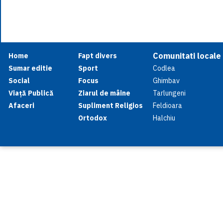
Comunitati locale
Home
Fapt divers
Sumar editie
Sport
Codlea
Social
Focus
Ghimbav
Viață Publică
Ziarul de mâine
Tarlungeni
Afaceri
Supliment Religios
Feldioara
Ortodox
Halchiu