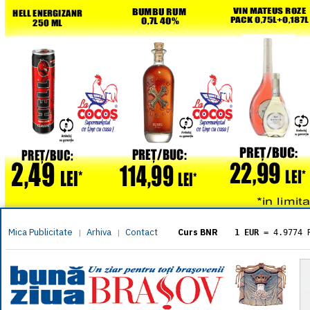
Mica Publicitate
Arhiva
Contact
|
|
Curs BNR
1 EUR
= 4.9774 
1 USD
= 4.3833 
1 GBP
= 5.8304 
1 XAU
= 464.461
1 AED
= 1.1933 
1 AUD
= 2.7957 
1 BGN
= 2.5449 