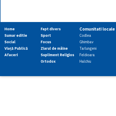
Comunitati locale
Home
Fapt divers
Sumar editie
Sport
Codlea
Social
Focus
Ghimbav
Viață Publică
Ziarul de mâine
Tarlungeni
Afaceri
Supliment Religios
Feldioara
Ortodox
Halchiu