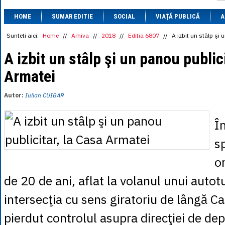
1 BRL
= 0.7714 
HOME
SUMAR EDITIE
SOCIAL
VIAȚĂ PUBLICĂ
1 CAD
= 3.1559 
A
1 CHF
= 5.2813 
1 CNY
= 0.6015 
Sunteti aici:
Home
//
Arhiva
//
2018
//
Editia 6807
//
A izbit un stâlp şi
1 CZK
= 0.1993 
1 DKK
= 0.6668 
A izbit un stâlp şi un panou publici
1 EGP
= 0.0860 
Armatei
1 HUF
= 1.2223 
1 INR
= 0.0513 
1 JPY
= 3.0556 
Autor:
Iulian CUIBAR
1 KRW
= 0.3047 
1 MDL
= 0.2538 
1 MXN
= 0.2227 
Î
1 NOK
= 0.4191 
1 NZD
= 2.6097 
sp
1 PLN
= 1.1646 
1 RSD
= 0.0425 
o
1 RUB
= 0.0530 
1 SEK
= 0.4526 
de 20 de ani, aflat la volanul unui autot
1 TRY
= 0.1141 
1 UAH
= 0.1048 
intersecţia cu sens giratoriu de lângă C
1 XDR
= 5.9383 
1 ZAR
= 0.2318 
pierdut controlul asupra direcţiei de dep