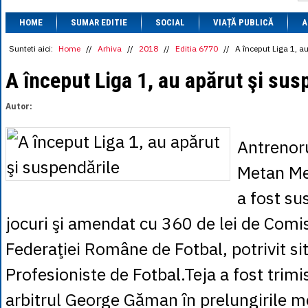
1 BRL
= 0.7714 
HOME
SUMAR EDITIE
SOCIAL
VIAȚĂ PUBLICĂ
1 CAD
= 3.1559 
A
1 CHF
= 5.2813 
1 CNY
= 0.6015 
Sunteti aici:
Home
//
Arhiva
//
2018
//
Editia 6770
//
A început Liga 1, a
1 CZK
= 0.1993 
1 DKK
= 0.6668 
A început Liga 1, au apărut şi sus
1 EGP
= 0.0860 
1 HUF
= 1.2223 
Autor:
1 INR
= 0.0513 
1 JPY
= 3.0556 
1 KRW
= 0.3047 
Antrenoru
1 MDL
= 0.2538 
1 MXN
= 0.2227 
Metan Med
1 NOK
= 0.4191 
1 NZD
= 2.6097 
a fost s
1 PLN
= 1.1646 
1 RSD
= 0.0425 
jocuri şi amendat cu 360 de lei de Comis
1 RUB
= 0.0530 
1 SEK
= 0.4526 
Federaţiei Române de Fotbal, potrivit sit
1 TRY
= 0.1141 
1 UAH
= 0.1048 
Profesioniste de Fotbal.Teja a fost trimi
1 XDR
= 5.9383 
1 ZAR
= 0.2318 
arbitrul George Găman în prelungirile m