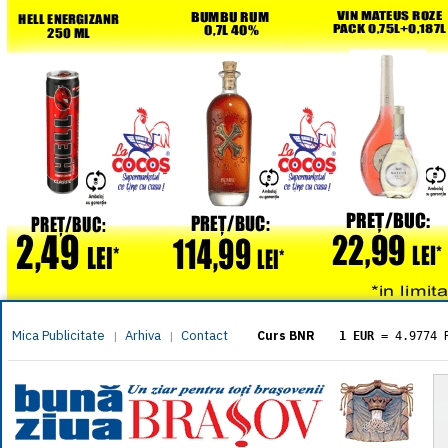
Mica Publicitate
Arhiva
Contact
|
|
Curs BNR
1 EUR
= 4.9774 
1 USD
= 4.3833 
1 GBP
= 5.8304 
1 XAU
= 464.461
1 AED
= 1.1933 
1 AUD
= 2.7957 
1 BGN
= 2.5449 