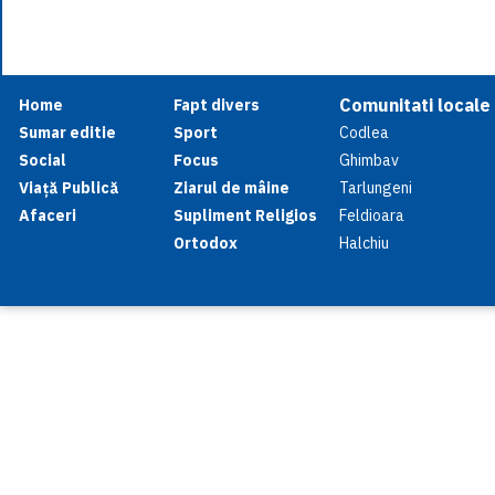
Comunitati locale
Home
Fapt divers
Sumar editie
Sport
Codlea
Social
Focus
Ghimbav
Viață Publică
Ziarul de mâine
Tarlungeni
Afaceri
Supliment Religios
Feldioara
Ortodox
Halchiu