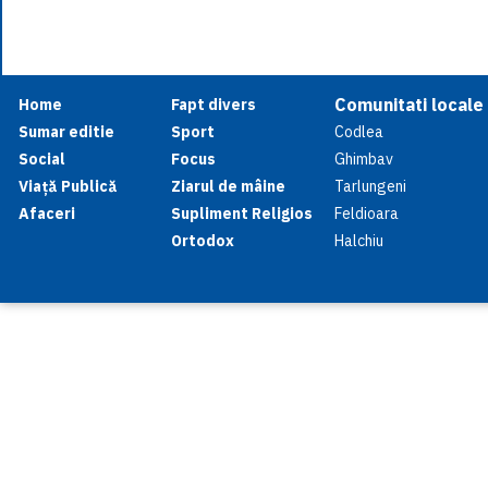
Comunitati locale
Home
Fapt divers
Sumar editie
Sport
Codlea
Social
Focus
Ghimbav
Viață Publică
Ziarul de mâine
Tarlungeni
Afaceri
Supliment Religios
Feldioara
Ortodox
Halchiu