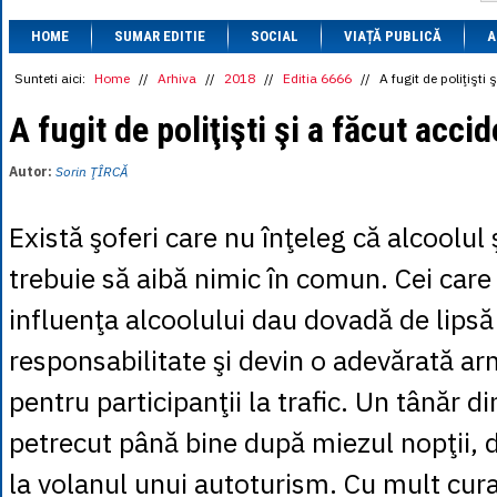
1 BRL
= 0.7714 
HOME
SUMAR EDITIE
SOCIAL
VIAȚĂ PUBLICĂ
1 CAD
= 3.1559 
A
1 CHF
= 5.2813 
1 CNY
= 0.6015 
Sunteti aici:
Home
//
Arhiva
//
2018
//
Editia 6666
//
A fugit de poliţişti 
1 CZK
= 0.1993 
1 DKK
= 0.6668 
A fugit de poliţişti şi a făcut acci
1 EGP
= 0.0860 
1 HUF
= 1.2223 
Autor:
Sorin ŢÎRCĂ
1 INR
= 0.0513 
1 JPY
= 3.0556 
1 KRW
= 0.3047 
Există şoferi care nu înţeleg că alcoolul 
1 MDL
= 0.2538 
1 MXN
= 0.2227 
trebuie să aibă nimic în comun. Cei car
1 NOK
= 0.4191 
1 NZD
= 2.6097 
influenţa alcoolului dau dovadă de lipsă
1 PLN
= 1.1646 
1 RSD
= 0.0425 
responsabilitate şi devin o adevărată a
1 RUB
= 0.0530 
1 SEK
= 0.4526 
pentru participanţii la trafic. Un tânăr d
1 TRY
= 0.1141 
1 UAH
= 0.1048 
petrecut până bine după miezul nopţii, 
1 XDR
= 5.9383 
1 ZAR
= 0.2318 
la volanul unui autoturism. Cu mult cura