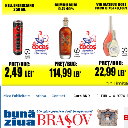
Mica Publicitate
Arhiva
Contact
|
|
Curs BNR
1 EUR
= 4.9774 
1 USD
= 4.3833 
1 GBP
= 5.8304 
1 XAU
= 464.461
1 AED
= 1.1933 
1 AUD
= 2.7957 
1 BGN
= 2.5449 