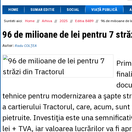
1 BRL
= 0.7714 
HOME
SUMAR EDITIE
SOCIAL
VIAȚĂ PUBLICĂ
1 CAD
= 3.1559 
A
1 CHF
= 5.2813 
1 CNY
= 0.6015 
Sunteti aici:
Home
//
Arhiva
//
2025
//
Editia 8489
//
96 de milioane de le
1 CZK
= 0.1993 
1 DKK
= 0.6668 
96 de milioane de lei pentru 7 stră
1 EGP
= 0.0860 
1 HUF
= 1.2223 
Autor:
Radu COLŢEA
1 INR
= 0.0513 
1 JPY
= 3.0556 
1 KRW
= 0.3047 
Prim
1 MDL
= 0.2538 
1 MXN
= 0.2227 
final
1 NOK
= 0.4191 
1 NZD
= 2.6097 
docu
1 PLN
= 1.1646 
1 RSD
= 0.0425 
tehnice pentru modernizarea a şapte str
1 RUB
= 0.0530 
1 SEK
= 0.4526 
a cartierului Tractorul, care, acum, sun
1 TRY
= 0.1141 
1 UAH
= 0.1048 
pietruite. Investiţia este una semnifica
1 XDR
= 5.9383 
1 ZAR
= 0.2318 
lei + TVA, iar valoarea lucrărilor va fi a