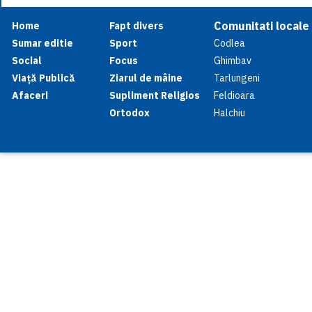
Comunitati locale
Home
Fapt divers
Sumar editie
Sport
Codlea
Social
Focus
Ghimbav
Viață Publică
Ziarul de mâine
Tarlungeni
Afaceri
Supliment Religios
Feldioara
Ortodox
Halchiu