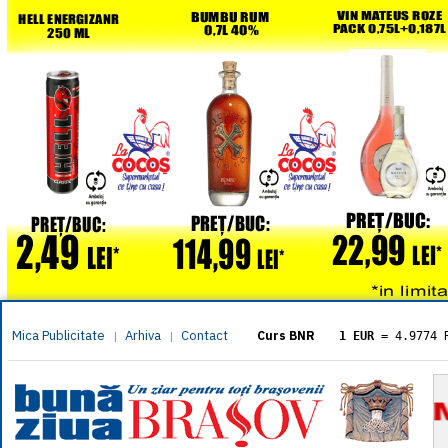
Mica Publicitate
Arhiva
Contact
|
|
Curs BNR
1 EUR
= 4.9774 
1 USD
= 4.3833 
1 GBP
= 5.8304 
1 XAU
= 464.461
1 AED
= 1.1933 
1 AUD
= 2.7957 
1 BGN
= 2.5449 