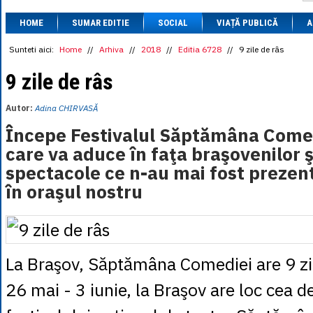
1 BRL
= 0.7714 
HOME
SUMAR EDITIE
SOCIAL
VIAȚĂ PUBLICĂ
1 CAD
= 3.1559 
A
1 CHF
= 5.2813 
1 CNY
= 0.6015 
Sunteti aici:
Home
//
Arhiva
//
2018
//
Editia 6728
//
9 zile de râs
1 CZK
= 0.1993 
1 DKK
= 0.6668 
9 zile de râs
1 EGP
= 0.0860 
1 HUF
= 1.2223 
Autor:
Adina CHIRVASĂ
1 INR
= 0.0513 
1 JPY
= 3.0556 
Începe Festivalul Săptămâna Come
1 KRW
= 0.3047 
care va aduce în faţa braşovenilor 
1 MDL
= 0.2538 
1 MXN
= 0.2227 
spectacole ce n-au mai fost preze
1 NOK
= 0.4191 
în oraşul nostru
1 NZD
= 2.6097 
1 PLN
= 1.1646 
1 RSD
= 0.0425 
1 RUB
= 0.0530 
1 SEK
= 0.4526 
1 TRY
= 0.1141 
La Braşov, Săptămâna Comediei are 9 zil
1 UAH
= 0.1048 
1 XDR
= 5.9383 
26 mai - 3 iunie, la Braşov are loc cea d
1 ZAR
= 0.2318 