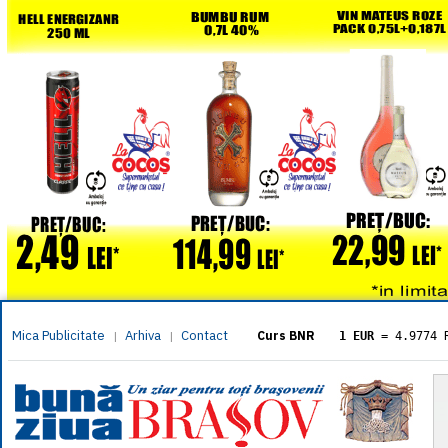
Mica Publicitate
Arhiva
Contact
|
|
Curs BNR
1 EUR
= 4.9774 
1 USD
= 4.3833 
1 GBP
= 5.8304 
1 XAU
= 464.461
1 AED
= 1.1933 
1 AUD
= 2.7957 
1 BGN
= 2.5449 