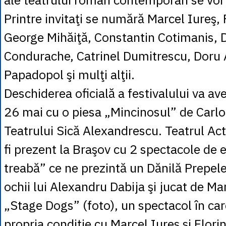
Printre invitaţi se numără Marcel Iureş, F
George Mihăiţă, Constantin Cotimanis, 
Condurache, Catrinel Dumitrescu, Doru
Papadopol şi mulţi alţii.
Deschiderea oficială a festivalului va a
26 mai cu o piesa „Mincinosul” de Carlo
Teatrului Sică Alexandrescu. Teatrul Act
fi prezent la Braşov cu 2 spectacole de e
treabă” ce ne prezintă un Dănilă Prepele
ochii lui Alexandru Dabija şi jucat de Mar
„Stage Dogs” (foto), un spectacol în care
propria condiţie cu Marcel Iureş şi Florin 