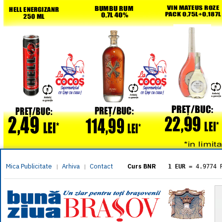
Mica Publicitate
Arhiva
Contact
|
|
Curs BNR
1 EUR
= 4.9774 
1 USD
= 4.3833 
1 GBP
= 5.8304 
1 XAU
= 464.461
1 AED
= 1.1933 
1 AUD
= 2.7957 
1 BGN
= 2.5449 