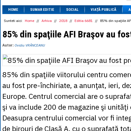
1 BRL
= 0.7714 
HOME
SUMAR EDITIE
SOCIAL
VIAȚĂ PUBLICĂ
1 CAD
= 3.1559 
A
1 CHF
= 5.2813 
1 CNY
= 0.6015 
Sunteti aici:
Home
//
Arhiva
//
2018
//
Editia 6681
//
85% din spaţiile AF
1 CZK
= 0.1993 
1 DKK
= 0.6668 
85% din spaţiile AFI Braşov au fos
1 EGP
= 0.0860 
1 HUF
= 1.2223 
Autor:
Ovidiu VRÂNCEANU
1 INR
= 0.0513 
1 JPY
= 3.0556 
1 KRW
= 0.3047 
1 MDL
= 0.2538 
1 MXN
= 0.2227 
85% din spaţiile viitorului centru comer
1 NOK
= 0.4191 
1 NZD
= 2.6097 
au fost pre-închiriate, a anunţat, ieri, d
1 PLN
= 1.1646 
1 RSD
= 0.0425 
Europe. Centrul comercial are o supraf
1 RUB
= 0.0530 
1 SEK
= 0.4526 
şi va include 200 de magazine şi unităţi d
1 TRY
= 0.1141 
1 UAH
= 0.1048 
1 XDR
= 5.9383 
Deasupra centrului comercial vor fi inte
1 ZAR
= 0.2318 
de birouri de Clasă A, cu o suprafaţă to