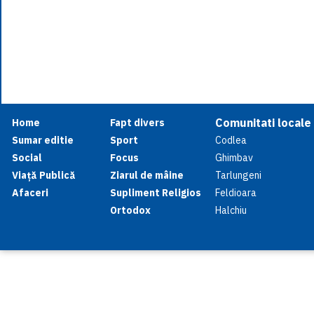
Comunitati locale
Home
Fapt divers
Sumar editie
Sport
Codlea
Social
Focus
Ghimbav
Viață Publică
Ziarul de mâine
Tarlungeni
Afaceri
Supliment Religios
Feldioara
Ortodox
Halchiu