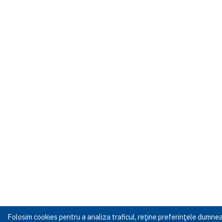
Folosim cookies pentru a analiza traficul, reţine preferinţele dumn