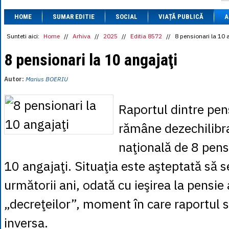
1 BRL
= 0.7714 
HOME
SUMAR EDITIE
SOCIAL
VIAȚĂ PUBLICĂ
1 CAD
= 3.1559 
A
1 CHF
= 5.2813 
1 CNY
= 0.6015 
Sunteti aici:
Home
//
Arhiva
//
2025
//
Editia 8572
//
8 pensionari la 10 
1 CZK
= 0.1993 
1 DKK
= 0.6668 
8 pensionari la 10 angajaţi
1 EGP
= 0.0860 
1 HUF
= 1.2223 
Autor:
Marius BOERIU
1 INR
= 0.0513 
1 JPY
= 3.0556 
1 KRW
= 0.3047 
Raportul dintre pens
1 MDL
= 0.2538 
1 MXN
= 0.2227 
rămâne dezechilibr
1 NOK
= 0.4191 
1 NZD
= 2.6097 
naţională de 8 pensi
1 PLN
= 1.1646 
1 RSD
= 0.0425 
10 angajaţi. Situaţia este aşteptată să s
1 RUB
= 0.0530 
1 SEK
= 0.4526 
următorii ani, odată cu ieşirea la pensie 
1 TRY
= 0.1141 
1 UAH
= 0.1048 
„decreţeilor”, moment în care raportul 
1 XDR
= 5.9383 
1 ZAR
= 0.2318 
inversa.