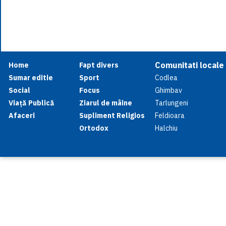
Comunitati locale
Home
Fapt divers
Sumar editie
Sport
Codlea
Social
Focus
Ghimbav
Viață Publică
Ziarul de mâine
Tarlungeni
Afaceri
Supliment Religios
Feldioara
Ortodox
Halchiu