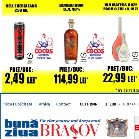
Mica Publicitate
Arhiva
Contact
|
|
Curs BNR
1 EUR
= 4.9774 
1 USD
= 4.3833 
1 GBP
= 5.8304 
1 XAU
= 464.461
1 AED
= 1.1933 
1 AUD
= 2.7957 
1 BGN
= 2.5449 