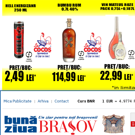
Mica Publicitate
Arhiva
Contact
|
|
Curs BNR
1 EUR
= 4.9774 
1 USD
= 4.3833 
1 GBP
= 5.8304 
1 XAU
= 464.461
1 AED
= 1.1933 
1 AUD
= 2.7957 
1 BGN
= 2.5449 