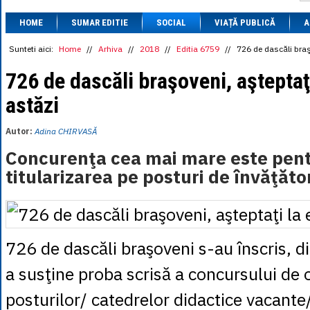
1 BRL
= 0.7714 
HOME
SUMAR EDITIE
SOCIAL
VIAȚĂ PUBLICĂ
1 CAD
= 3.1559 
A
1 CHF
= 5.2813 
1 CNY
= 0.6015 
Sunteti aici:
Home
//
Arhiva
//
2018
//
Editia 6759
//
726 de dascăli braş
1 CZK
= 0.1993 
1 DKK
= 0.6668 
726 de dascăli braşoveni, aştepta
1 EGP
= 0.0860 
astăzi
1 HUF
= 1.2223 
1 INR
= 0.0513 
1 JPY
= 3.0556 
Autor:
Adina CHIRVASĂ
1 KRW
= 0.3047 
1 MDL
= 0.2538 
Concurenţa cea mai mare este pen
1 MXN
= 0.2227 
titularizarea pe posturi de învăţăto
1 NOK
= 0.4191 
1 NZD
= 2.6097 
1 PLN
= 1.1646 
1 RSD
= 0.0425 
1 RUB
= 0.0530 
1 SEK
= 0.4526 
726 de dascăli braşoveni s-au înscris, d
1 TRY
= 0.1141 
1 UAH
= 0.1048 
a susţine proba scrisă a concursului de 
1 XDR
= 5.9383 
1 ZAR
= 0.2318 
posturilor/ catedrelor didactice vacante