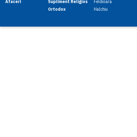
Afaceri
Supliment Religios
Feldioara
Ortodox
Halchiu