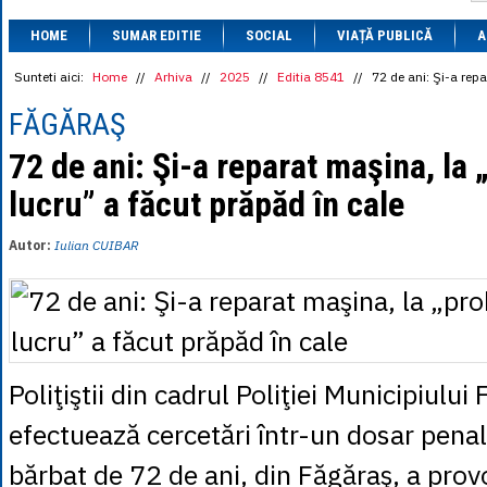
1 BRL
= 0.7714 
HOME
SUMAR EDITIE
SOCIAL
VIAȚĂ PUBLICĂ
1 CAD
= 3.1559 
A
1 CHF
= 5.2813 
1 CNY
= 0.6015 
Sunteti aici:
Home
//
Arhiva
//
2025
//
Editia 8541
//
72 de ani: Şi-a rep
1 CZK
= 0.1993 
1 DKK
= 0.6668 
FĂGĂRAŞ
1 EGP
= 0.0860 
1 HUF
= 1.2223 
72 de ani: Şi-a reparat maşina, la 
1 INR
= 0.0513 
lucru” a făcut prăpăd în cale
1 JPY
= 3.0556 
1 KRW
= 0.3047 
1 MDL
= 0.2538 
Autor:
Iulian CUIBAR
1 MXN
= 0.2227 
1 NOK
= 0.4191 
1 NZD
= 2.6097 
1 PLN
= 1.1646 
1 RSD
= 0.0425 
1 RUB
= 0.0530 
1 SEK
= 0.4526 
Poliţiştii din cadrul Poliţiei Municipiului
1 TRY
= 0.1141 
1 UAH
= 0.1048 
efectuează cercetări într-un dosar pena
1 XDR
= 5.9383 
1 ZAR
= 0.2318 
bărbat de 72 de ani, din Făgăraş, a prov