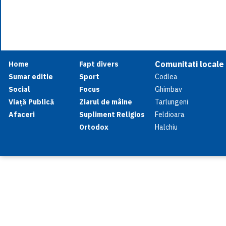
Comunitati locale
Home
Fapt divers
Sumar editie
Sport
Codlea
Social
Focus
Ghimbav
Viață Publică
Ziarul de mâine
Tarlungeni
Afaceri
Supliment Religios
Feldioara
Ortodox
Halchiu