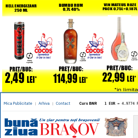
Mica Publicitate
Arhiva
Contact
|
|
Curs BNR
1 EUR
= 4.9774 
1 USD
= 4.3833 
1 GBP
= 5.8304 
1 XAU
= 464.461
1 AED
= 1.1933 
1 AUD
= 2.7957 
1 BGN
= 2.5449 