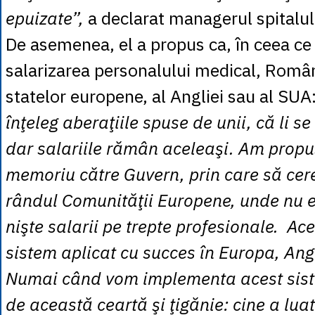
epuizate”,
a declarat managerul spitalu
De asemenea, el a propus ca, în ceea ce 
salarizarea personalului medical, Româ
statelor europene, al Angliei sau al SUA
înţeleg aberaţiile spuse de unii, că li s
dar salariile rămân aceleaşi. Am prop
memoriu către Guvern, prin care să cer
rândul Comunităţii Europene, unde nu ex
nişte salarii pe trepte profesionale. Ac
sistem aplicat cu succes în Europa, Ang
Numai când vom implementa acest sis
de această ceartă şi ţigănie: cine a lua