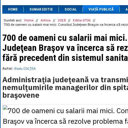
1 BRL
= 0.7714 
HOME
SUMAR EDITIE
SOCIAL
VIAȚĂ PUBLICĂ
1 CAD
= 3.1559 
A
1 CHF
= 5.2813 
1 CNY
= 0.6015 
Sunteti aici:
Home
//
Arhiva
//
2018
//
Editia 6706
//
700 de oameni cu salarii mai mici. Consiliul Judeţean Braşov va încerca să rez
1 CZK
= 0.1993 
1 DKK
= 0.6668 
700 de oameni cu salarii mai mici.
1 EGP
= 0.0860 
1 HUF
= 1.2223 
Judeţean Braşov va încerca să re
1 INR
= 0.0513 
1 JPY
= 3.0556 
fără precedent din sistemul sanit
1 KRW
= 0.3047 
1 MDL
= 0.2538 
1 MXN
= 0.2227 
Autor:
Radu COLŢEA
1 NOK
= 0.4191 
1 NZD
= 2.6097 
Administraţia judeţeană va transm
1 PLN
= 1.1646 
nemulţumirile managerilor din spit
1 RSD
= 0.0425 
1 RUB
= 0.0530 
braşovene
1 SEK
= 0.4526 
1 TRY
= 0.1141 
1 UAH
= 0.1048 
1 XDR
= 5.9383 
1 ZAR
= 0.2318 