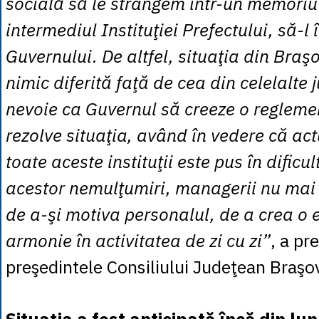
socială să le strângem într-un memoriu 
intermediul Instituţiei Prefectului, să-l
Guvernului. De altfel, situaţia din Braş
nimic diferită faţă de cea din celelalte 
nevoie ca Guvernul să creeze o regleme
rezolve situaţia, având în vedere că ac
toate aceste instituţii este pus în dificu
acestor nemulţumiri, managerii nu mai 
de a-şi motiva personalul, de a crea o e
armonie în activitatea de zi cu zi”
, a pr
preşedintele Consiliului Judeţean Braşov