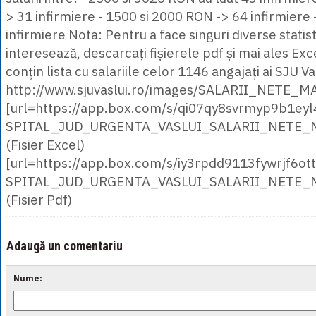
> 31 infirmiere - 1500 si 2000 RON -> 64 infirmiere
infirmiere Nota: Pentru a face singuri diverse statist
interesează, descarcați fișierele pdf și mai ales Exc
conțin lista cu salariile celor 1146 angajați ai SJU Va
http://www.sjuvaslui.ro/images/SALARII_NETE_
[url=https://app.box.com/s/qi07qy8svrmyp9b1ey
SPITAL_JUD_URGENTA_VASLUI_SALARII_NETE_MA
(Fisier Excel)
[url=https://app.box.com/s/iy3rpdd9113fywrjf6ot
SPITAL_JUD_URGENTA_VASLUI_SALARII_NETE_MA
(Fisier Pdf)
Adaugă un comentariu
Nume: