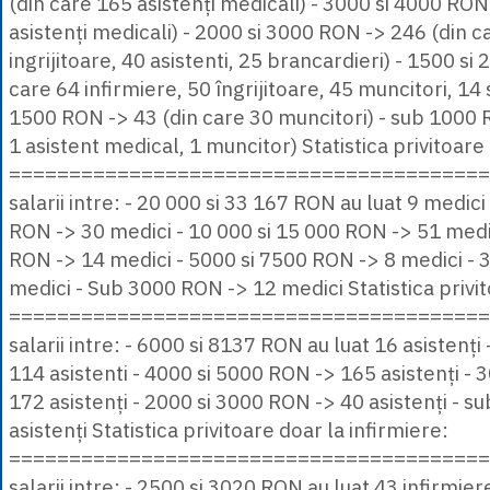
(din care 165 asistenți medicali) - 3000 si 4000 RON
asistenți medicali) - 2000 si 3000 RON -> 246 (din c
ingrijitoare, 40 asistenti, 25 brancardieri) - 1500 s
care 64 infirmiere, 50 îngrijitoare, 45 muncitori, 14
1500 RON -> 43 (din care 30 muncitori) - sub 1000 R
1 asistent medical, 1 muncitor) Statistica privitoare
========================================= T
salarii intre: - 20 000 si 33 167 RON au luat 9 medici
RON -> 30 medici - 10 000 si 15 000 RON -> 51 medic
RON -> 14 medici - 5000 si 7500 RON -> 8 medici - 
medici - Sub 3000 RON -> 12 medici Statistica privit
========================================= T
salarii intre: - 6000 si 8137 RON au luat 16 asistenț
114 asistenti - 4000 si 5000 RON -> 165 asistenți -
172 asistenți - 2000 si 3000 RON -> 40 asistenți - 
asistenți Statistica privitoare doar la infirmiere:
========================================= T
salarii intre: - 2500 si 3020 RON au luat 43 infirmie