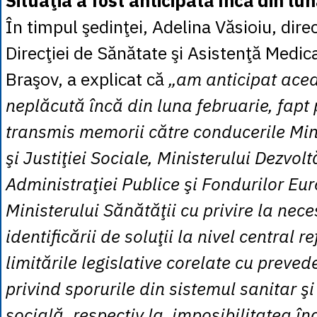
Situaţia a fost anticipată încă din lu
În timpul şedinţei, Adelina Văsioiu, dire
Direcţiei de Sănătate şi Asistenţă Medic
Braşov, a explicat că
„am anticipat acea
neplăcută încă din luna februarie, fapt
transmis memorii către conducerile Min
şi Justiţiei Sociale, Ministerului Dezvolt
Administraţiei Publice şi Fondurilor Eu
Ministerului Sănătăţii cu privire la nece
identificării de soluţii la nivel central re
limitările legislative corelate cu prevede
privind sporurile din sistemul sanitar ş
socială, respectiv la imposibilitatea înc