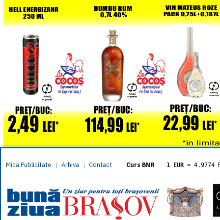
Mica Publicitate
Arhiva
Contact
|
|
Curs BNR
1 EUR
= 4.9774 
1 USD
= 4.3833 
1 GBP
= 5.8304 
1 XAU
= 464.461
1 AED
= 1.1933 
1 AUD
= 2.7957 
1 BGN
= 2.5449 