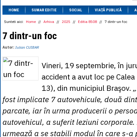
1 BRL
= 0.7714 
HOME
SUMAR EDITIE
SOCIAL
VIAȚĂ PUBLICĂ
1 CAD
= 3.1559 
A
1 CHF
= 5.2813 
1 CNY
= 0.6015 
Sunteti aici:
Home
//
Arhiva
//
2025
//
Editia 8508
//
7 dintr-un foc
1 CZK
= 0.1993 
1 DKK
= 0.6668 
7 dintr-un foc
1 EGP
= 0.0860 
1 HUF
= 1.2223 
Autor:
Iulian CUIBAR
1 INR
= 0.0513 
1 JPY
= 3.0556 
1 KRW
= 0.3047 
Vineri, 19 septembrie, în jur
1 MDL
= 0.2538 
1 MXN
= 0.2227 
accident a avut loc pe Calea
1 NOK
= 0.4191 
1 NZD
= 2.6097 
13), din municipiul Braşov.
„
1 PLN
= 1.1646 
1 RSD
= 0.0425 
fost implicate 7 autovehicule, două dint
1 RUB
= 0.0530 
1 SEK
= 0.4526 
parcate, iar în urma producerii o perso
1 TRY
= 0.1141 
1 UAH
= 0.1048 
autovehicul, a suferit leziuni corporale.
1 XDR
= 5.9383 
1 ZAR
= 0.2318 
urmează a se stabili modul în care s-a