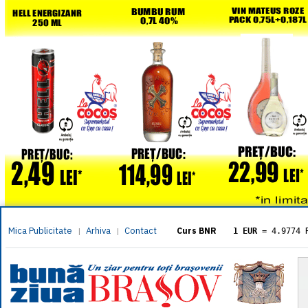
Mica Publicitate
Arhiva
Contact
|
|
Curs BNR
1 EUR
= 4.9774 
1 USD
= 4.3833 
1 GBP
= 5.8304 
1 XAU
= 464.461
1 AED
= 1.1933 
1 AUD
= 2.7957 
1 BGN
= 2.5449 